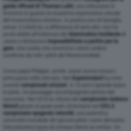
guida offroad di Thomas Luthi
, una istituzione in
Svizzera in quanto la massima espressione attuale
del motociclismo elvetico. In pratica uno di famiglia,
ormai. E infatti lui, a differenza di tanti altri, non ha
avuto dubbi all’indomani del
drammatico incidente
di
Jason a dichiararsi
impossibilitato a partire per la
gara
. Una scelta che avremmo voluto vedere
condivisa da tutti i piloti del Motomondiale.
Come papà Philippe, anche Jason aveva mosso i
primi passi nello sterrato. Nel
Supermotard
ha vinto
svariati
campionati svizzeri
. A 13 anni il grande balzo
in pista. Un passaggio accompagnato presto dal
successo. Nel 2016 la vittoria del
campionato tedesco
Moto3
grazie al quale potè cimentarsi nel
CEV, il
campionato spagnolo velocità
: una autentica
università mondiale dei giovani piloti, come dimostra
l’elevatissimo tasso di centauri iberici al vertice. Un