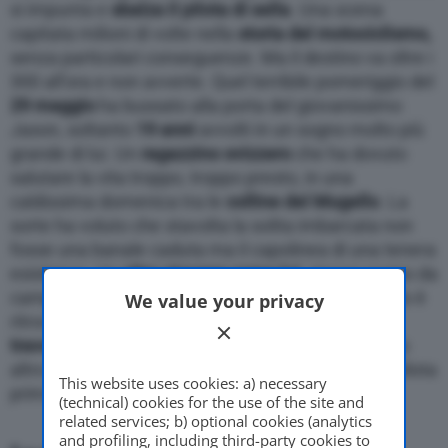
si impunta e
sbalza il pilota di sella
. Una scena
capitata milioni di volte nella
storia del motociclismo,
senza particolari conseguenze. Ma il destino va oltre i
300 all’ora e non avverte. Quel terribile pomeriggio del
29 maggio
ha bussato alla porta del giovanissimo
Jason, soltanto
19 anni
avvolti in un sogno molto più
grande di lui. Un
ragazzino svizzero
che ha dovuto
salutare la vita troppo, troppo presto, in una
caldissima domenica tra le
colline del Mugello
. La
sorte ha voluto che stavolta la solita imbarcata non
fosse una banale caduta ma il capolinea di una tenera
esistenza. Un
altro giovane come lui
, stesso sogno da
campione nel cuore e nella manopola del gas, se lo è
We value your privacy
ritrovato davanti e non ha potuto fare altro che
travolgerlo
. Purtroppo non c’è da raccontare molto
altro su
Jason Dupasquier
. Ma chi era il giovane pilota
This website uses cookies: a) necessary
prima di quel assurdo pomeriggio toscano?
(technical) cookies for the use of the site and
related services; b) optional cookies (analytics
and profiling, including third-party cookies to