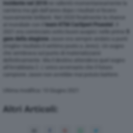
incidente nel 2018
ne rallentò momentaneamente la
carriera ma già dall’anno dopo i risultati si fecero
nuovamente brillanti. Nel 2020 finalmente la chance
al mondiale con il
team KTM CarXpert Pruestel
. Il
2021 era cominciato sotto buoni auspici: nelle prime
5
gare della stagione
Jason era sempre andato a punti
(miglior risultato il settimo posto a Jerez). Un sogno
che sembrava sul punto di materializzarsi
definitivamente. Ma il destino attendeva quel sogno
all’Arrabbiata 2. L’unico avversario che il futuro
campione Jason non avrebbe mai potuto battere.
Ultima modifica: 10 Giugno 2021
Altri Articoli: