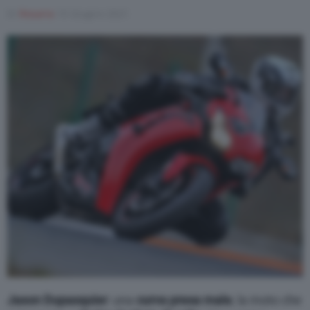
Di
Rosaria
10 Giugno 2021
Varie
Jason Dupasquier
: una
curva presa male
, la moto che