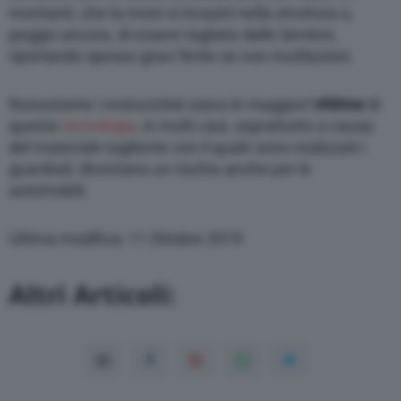
montanti, che la moto si incastri nella struttura o,
peggio ancora, di essere tagliato dalle lamiere,
riportando spesso gravi ferite se non mutilazioni.
Nonostante i motociclisti siano le maggiori
vittime
di
questa
tecnologia
, in molti casi, soprattutto a causa
del materiale tagliente con il quale sono realizzati i
guardrail, diventano un rischio anche per le
automobili.
Ultima modifica: 11 Ottobre 2019
Altri Articoli: