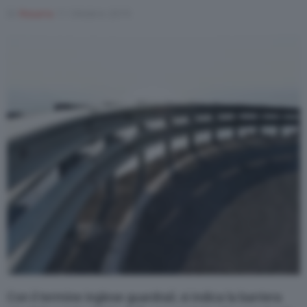
Di
Rosaria
11 Ottobre 2019
Varie
Con il termine inglese guardrail, si indica la barriera