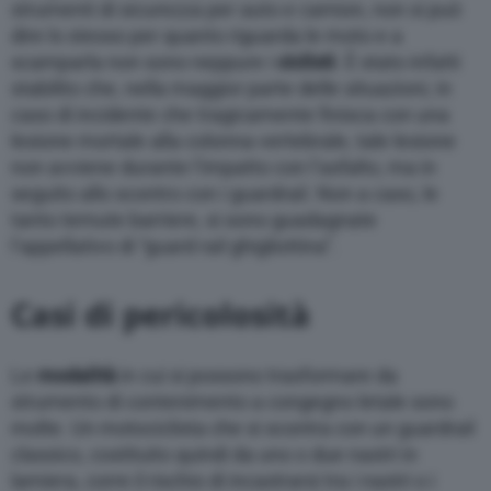
strumenti di sicurezza per auto e camion, non si può
dire lo stesso per quanto riguarda le moto e a
scamparla non sono neppure i
ciclisti
. È stato infatti
stabilito che, nella maggior parte delle situazioni, in
caso di incidente che tragicamente finisca con una
lesione mortale alla colonna vertebrale, tale lesione
non avviene durante l’impatto con l’asfalto, ma in
seguito allo scontro con i guardrail. Non a caso, le
tanto temute barriere, si sono guadagnate
l’appellativo di “guard rail ghigliottina”.
Casi di pericolosità
Le
modalità
in cui si possono trasformare da
strumento di contenimento a congegno letale sono
molte. Un motociclista che si scontra con un guardrail
classico, costituito quindi da uno o due nastri in
lamiera, corre il rischio di incastrarsi tra i nastri o i