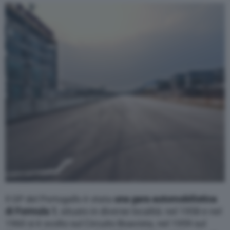
Varie
Il GP del Portogallo è stata
una gara automobilistica
di Formula 1
, situato in diverse località: nel 1958 e nel
1960 si è svolto sul Circuito Boavista, nel 1959 sul