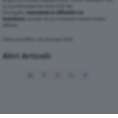
la sua Mercedes ha vinto il GP del
Portogallo,
nonostante le difficoltà e le
incertezze
causate da un momento storico molto
difficile.
Ultima modifica: 20 Gennaio 2022
Altri Articoli: