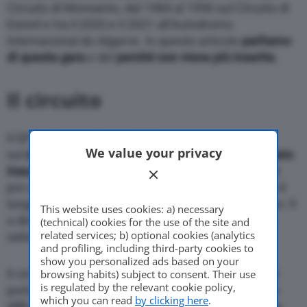
Circuito di Monsanto, dal 1984 al 1996 sul Circuito di
Estoril e tra il 2020 e il 2021 all’Autodromo
Internacional do Algarve. In questo articolo
parliamo
di questa gara
e del
perché non viene più inserita
.
Il circuito
Il GP del Portogallo, nel 2020, è stato organizzato
We value your privacy
sul
circuito di Portimao
. Il circuito di Portimão
è stato
inaugurato nel 2008
e ha ospitato solamente i test
pre-stagionali del 2008 e del 2009. Questo circuito è
lungo 4.684 chilometri ed è formato da sedici curve, 9
This website uses cookies: a) necessary
a destra e 7 a sinistra, caratterizzate da numerosi
(technical) cookies for the use of the site and
related services; b) optional cookies (analytics
saliscendi.
and profiling, including third-party cookies to
show you personalized ads based on your
Il circuito di Portimao si trova a venti chilometri dal
browsing habits) subject to consent. Their use
is regulated by the relevant cookie policy,
porto sull’Oceano Atlantico nell’Algarve ed è molto
which you can read
by clicking here
.
difficile da percorrere, in quanto è caratterizzato da