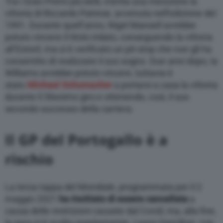
Tra i Gran Premi più belli, merita una menzione la
vittoria di Riccardo Patrese, avvenuta nell’edizione del
1991. Durante quell’anno, Nigel Mansell avrebbe
potuto vincere il titolo iridato, conseguendo la vittoria
all’Estoril, ma si è verificato un pit-stop che non gli ha
consentito di realizzare il suo sogno. Due anni dopo, la
Williams avrebbe potuto vincere, tuttavia è
stato
Michael Schumacher
a portarsi a casa la vittoria
durante il 36esimo giro e ottenendo, così, il suo
secondo successo della carriera.
Il GP del Portogallo è a
rischio
La terza tappa del Mondiale, programmata per il 2
maggio 2021
ha rischiato di essere cancellata
a
causa delle restrizioni causate dal Covid, ma, alla fine,
la gara si è svolta regolarmente. Lewis Hamilton, con