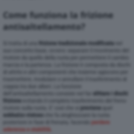
Come funziona la frizione
antisaltellamento?
Si tratta di una
frizione tradizionale modificata
nel
suo concetto base, ovvero: separare il movimento del
motore da quello della ruota per permettere il cambio
marcia e la partenza. La frizione è composta da dischi
di attrito e altri componenti che insieme agiscono per
trasmettere, modulare o annullare il trasferimento di
coppia tra due alberi. La funzione
dell’antisaltellamento consiste nel far
slittare i dischi
frizione
evitando il completo trasferimento del freno
motore sulla ruota. E’ così che si
previene
quel
sobbalzo vistoso
che fa singhiozzare la ruota
posteriore in fase di frenata, facendo
perdere
aderenza e stabilità.