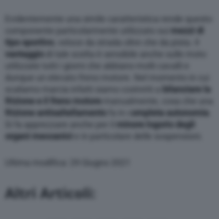
Evidentemente una simile caratteristica rende questo
componente particolarmente utilizzato sui
mezzi di
tipo sportivo
, veloce da strada oltre che da pista. Il
vantaggio
di tale scelta è sensibile anche sulle moto
utilizzate tutti i giorni che abbiano molti cavalli e
dunque un elevato freno motore. Nel momento in cui
scaliamo marcia infatti siamo costretti a
bilanciare la
frizione e il freno motore
manualmente, cosa che una
frizione antisaltellamento
fa in c
ompleta autonomia
.
Si fa apprezzare anche per il
minore logorio degli
organi meccanici
e in particolare delle sospensioni.
Ultima modifica: 29 Giugno 2021
Altri Articoli: