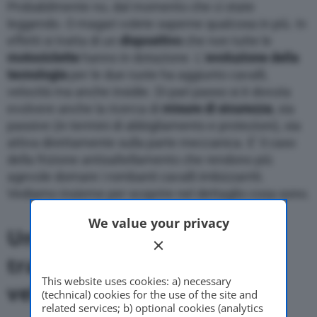
Probabilmente no, dal momento che ci state
leggendo. O magari volete saperne qualcosa in più. In
effetti si tratta di un
dispositivo
che non tutte le
motociclette
hanno in dotazione. L’
evoluzione della
tecnologia
per le due ruote ha aggiunto cavalli,
velocità ma anche insidie. Di pari passo si è dovuta
evolvere anche la ricerca di
misure di sicurezza
, sia
passive (in termini di abbigliamento e protezioni), sia
attiva direttamente sulla parte meccanica. E’ il caso
della frizione antisaltellamento che rendono più
agevole domare i rombanti cavalli imbizzarriti.
Vediamo insieme per scoprire nel dettaglio cosa sono.
We value your privacy
Una variante al sistema
tradizionale utile a chi va
This website uses cookies: a) necessary
veloce
(technical) cookies for the use of the site and
related services; b) optional cookies (analytics