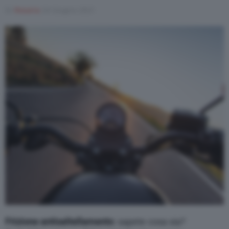
Di
Rosaria
24 Giugno 2021
Varie
Frizione antisaltellamento
: sapete cosa sia?