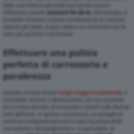
dalla macchina in generale può anche essere
effettuata usando
soluzioni fai-da-te.
Ad esempio, è
possibile sfruttare l’azione combinata di un comune
sapone per piatti, acqua calda e un cartoncino per le
zone più sporche e incrostate.
Effettuare una pulizia
perfetta di carrozzeria e
parabrezza
Quando si tratta di fare
lunghi viaggi in autostrada
, è
inevitabile arrivare a destinazione con una quantità,
più o meno elevata, di moscerini e insetti sulle diverse
parti dell’auto. In questa circostanza, si consiglia di
verificare tempestivamente lo stato di pulizia della
carrozzeria e del parabrezza e, in particolare, di