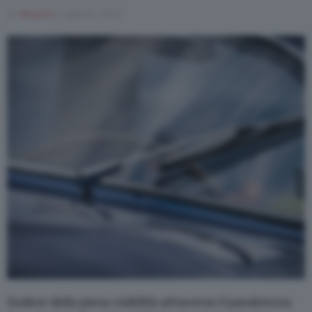
Di
Rosaria
5 Agosto 2022
Varie
Godere della piena visibilità attraverso il parabrezza