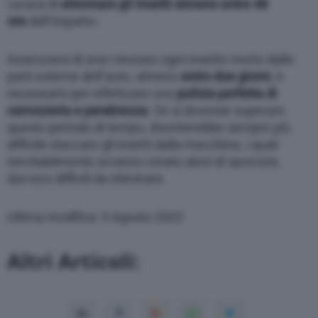
curarsi di
eliminare gli insetti almeno entro 48
ore
dall’impatto.
Assicurarsi di aver rimosso ogni insetto morto dalle
parti esterne dell’auto, almeno
entro due giorni
, è
necessario per effettuare una
pulizia perfetta di
carrozzeria e parabrezza
. Se si dovesse superare
questo periodo di tempo, diventerebbe sempre più
difficile staccare gli insetti dalla macchina, i quali
inevitabilmente avranno creato aloni di sporcizia
davvero difficili da eliminare.
Ultima modifica: 5 Agosto 2022
Altri Articoli: