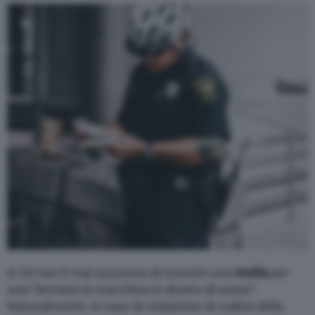
Varie
A chi non è mai successo di ricevere una
multa
per
aver fermato la macchina in divieto di sosta?
Naturalmente, in caso di violazione di codice della