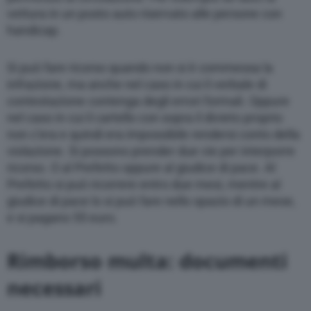
vettura in un posto auto riservato alle persone con
handicap.
Si può fare ricorso quando non si è commessa la
infrazione, ma anche nel caso in cui il verbale di
contestazione contenga degli errori formali. Oppure
nel caso in cui il cartello con sopra il divieto proprio
non c’era e quindi era impossibile rendersi conto della
violazione. Si possono prender due vie per interporre
ricorso. O al Prefetto oppure al giudice di pace. Al
Prefetto si può ricorrere entro due mesi, mentre al
giudice di pace lo si può fare nello spazio di un mese,
e si pagano 55 euro.
Rimborso multa: documenti
necessari