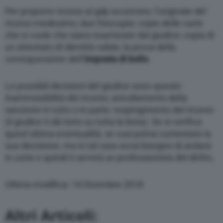
Per proporre ricorso al gdp occorrono: l’originale del
ricorso medesimo; due fotocopie; copie delle carte
che si vuole che siano esaminate dal giudice; copia di
un attestato di identità valido; la prova della
corresponsione dell’
imposta di bollo
.
Le possibili decisioni del giudice sono queste:
inammissibilità del ricorso; annullamento della
sanzione in tutto o in parte; respingimento del ricorso
(il giudice ti dà torto su tutta la linea). Se si verifica
quest’ultima eventualità, se vuoi potrai contestare la
sua decisione, ma in tal caso avrai bisogno di andare
in corte e quindi ti servirà un professionista del diritto.
Ultima modifica: 14 Dicembre 2018
Altri Articoli: