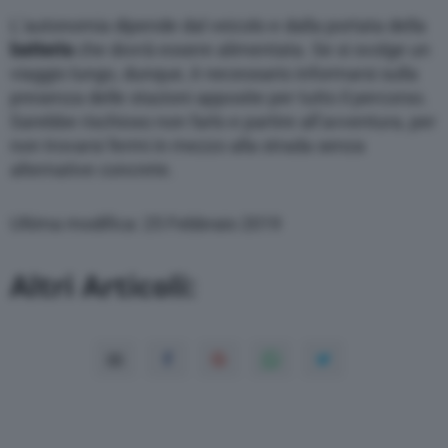
L’autonomia dipende dal veicolo e dalla portata della
batteria
che dovrà essere alimentata. Se si svolge un
viaggio lungo, dunque, è necessario informarsi sulla
presenza delle stazioni apposite per tutto il percorso.
Sarebbe rischioso non farlo e partire all’avventura, per
non trovarsi fermi in mezzo alla strada senza
alternative concrete.
Ultima modifica: 25 Febbraio 2019
Altri Articoli: