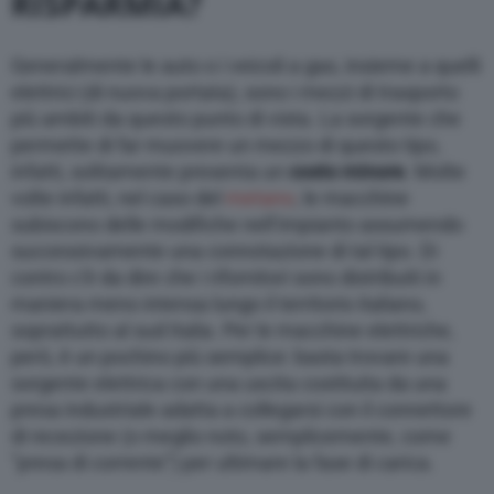
RISPARMIA?
Generalmente le auto o i veicoli a gas, insieme a quelli
elettrici (di nuova portata), sono i mezzi di trasporto
più ambiti da questo punto di vista. La sorgente che
permette di far muovere un mezzo di questo tipo,
infatti, solitamente presenta un
costo minore
. Molte
volte infatti, nel caso del
metano
, le macchine
subiscono delle modifiche nell’impianto assumendo
successivamente una connotazione di tal tipo. Di
contro c’è da dire che i rifornitori sono distribuiti in
maniera meno intensa lungo il territorio italiano,
soprattutto al sud Italia. Per le macchine elettriche,
però, è un pochino più semplice: basta trovare una
sorgente elettrica con una uscita costituita da una
presa industriale adatta a collegarsi con il connettore
di recezione (o meglio noto, semplicemente, come
”presa di corrente”) per ultimare la fase di carica.