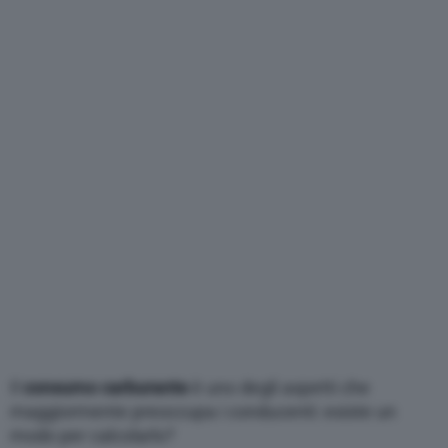
Varie
Il
consumo carburante
è uno degli aspetti che
maggiormente preoccupa i conducenti: esiste un
modo per calcolarlo?