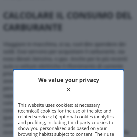
CALCOLARE IL CONSUMO DEL
CARBURANTE
Viaggiare in macchina, si sa, vuol dire spendere dei
soldi. Essi servono per acquistare il carburante, sia
esso diesel, benzina, o gas. Anche per le più recenti
auto o vetture elettriche il rifornimento di corrente
presenta un costo notevole di cui bisogna
We value your privacy
assolutamente tener conto, soprattutto se si
percorrono distante medio-lunghe. Come fare a
sapere prima quanto spendere in modo da agire
consapevolmente e preventivamente? Quanto
This website uses cookies: a) necessary
consuma un mezzo di trasporto? Per rispondere a
(technical) cookies for the use of the site and
related services; b) optional cookies (analytics
queste due domande si devono tenere in
and profiling, including third-party cookies to
considerazioni
diverse variabili
: la prima è
show you personalized ads based on your
ovviamente è il
costo
, in quel periodo di tempo, della
browsing habits) subject to consent. Their use