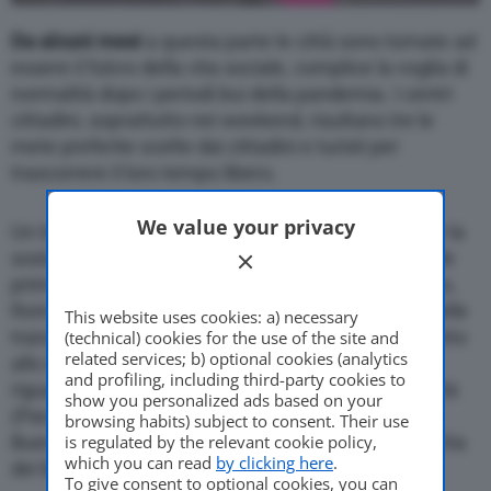
Da alcuni mesi
a questa parte le città sono tornate ad
essere il fulcro della vita sociale, complice la voglia di
normalità dopo i periodi bui della pandemia. I centri
cittadini, soprattutto nei weekend, risultano tre le
mete preferite scelte dai cittadini e turisti per
trascorrere il loro tempo libero.
We value your privacy
Un trend confermato anche da
EasyPark
, l’app per la
sosta disponibile in oltre 600 città italiane, che nelle
prime due settimane di novembre, a Milano, Torino,
Roma e Napoli ha registrato un aumento medio delle
This website uses cookies: a) necessary
transazioni di sosta su strisce blu pari al 45% rispetto
(technical) cookies for the use of the site and
related services; b) optional cookies (analytics
allo stesso periodo del 2021. Incremento che ha
and profiling, including third-party cookies to
riguardato in larga misura le vie in pieno centro città
show you personalized ads based on your
(Parcheggio in struttura Bodoni a Torino; Corso
browsing habits) subject to consent. Their use
is regulated by the relevant cookie policy,
Buenos Aires a Milano; Via del Babuino a Roma e Via
which you can read
by clicking here
.
dei Mille a Napoli).
To give consent to optional cookies, you can