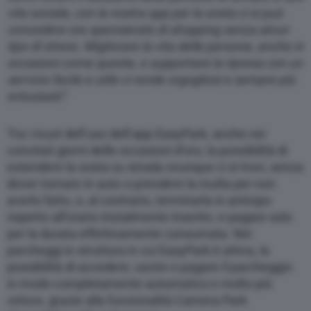
vita sociale, con la nostra app per la sosta ci si può
concedere ore spensierate di shopping senza alcun
tipo di stress. Migliorare la vita delle persone, anche in
occasioni come queste, e supportare la ripresa con un
servizio facile e utile ci rende orgogliosi e sempre più
entusiasti”.
Tra i must dell’uso dell’app EasyPark, anche nei
concitati giorni delle occasioni d’oro, la possibilità di
estendere la sosta su strada ovunque ci si trovi, senza
dover tornare in auto o prendere la multa per non
averlo fatto, o, al contrario, terminarla in anticipo
rispetto all’orario inizialmente inserito, e pagare solo
per la durata effettivamente consumata. Nei
parcheggi in struttura in cui EasyPark è attiva, la
possibilità di accedere, uscire e pagare il parcheggio
in modo completamente automatico e molto più
veloce, grazie alla funzionalità Camera Park