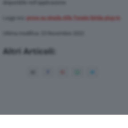
disponibile nell’applicazione.
Leggi ora:
prova su strada Alfa Tonale ibrida plug-in
Ultima modifica: 23 Novembre 2022
Altri Articoli: