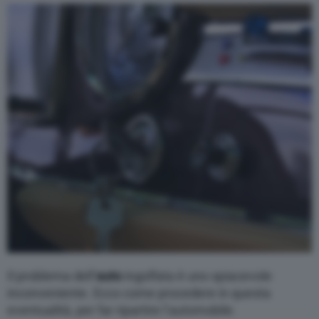
Varie
Il problema dell’
auto
ingolfata è uno spiacevole
inconveniente. Ecco come procedere in questa
eventualità, per far ripartire l’automobile.