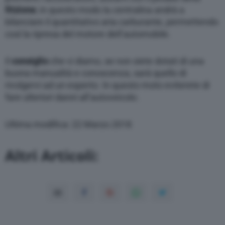
frizione
; in questo modo la centralina andrà a
bilanciare il quantitativo aria carburante, permettendo
così la ripresa del motore dell’automobile.
Il
consiglio
che vi diamo, se non siete dotati di una
buona manualità e conoscenza, sarà quello di
rivolgervi ad un esperto. In questo moto eviterete di
fare ulteriori danni all’autoveicolo.
Ultima modifica: 22 Marzo 2018
Altri Articoli: