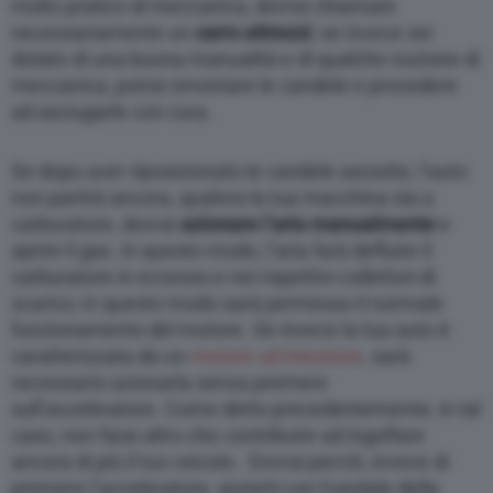
molto pratico di meccanica, dovrai chiamare
necessariamente un
carro attrezzi
; se invece sei
dotato di una buona manualità e di qualche nozione di
meccanica, potrai smontare le candele e procedere
ad asciugarle con cura.
Se dopo aver riposizionato le candele asciutte, l’auto
non partirà ancora, qualora la tua macchina sia a
carburatore, dovrai
azionare l’aria manualmente
e
aprire il gas. In questo modo, l’aria farà defluire il
carburatore in eccesso e nei rispettivi collettori di
scarico; in questo modo sarà permesso il normale
funzionamento del motore. Se invece la tua auto è
caratterizzata da un
motore ad iniezione
, sarà
necessario azionarla senza premere
sull’acceleratore. Come detto precedentemente, in tal
caso, non farai altro che contribuire ad ingolfare
ancora di più il tuo veicolo. Dovrai perciò, invece di
premere l’acceleratore, aiutarti con il pedale della