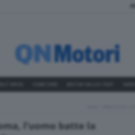
A
SELF DRIVE
COME FARE
MOTOR VALLEY FEST
VARI
Home
Sfida Sul Giro A 
Roma, l’uomo batte la