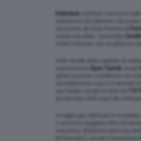
Roborace
continua i suoi test sulle
autonoma che daranno vita a una s
occasione del Gran Premio di
Form
scena una sfida. Il prototipo
DevB
infatti misurato con un pilota in c
Sulle strade della capitale, la vett
autonoma ha
Ryan Tuerck
, un prof
pilota ha preso confidenza con il D
riscaldamento e poi si è lanciato n
suo tempo sul giro è stato di
1’51″
poi lasciata nelle mani del softwa
Il miglior giro dell’auto in modalità
L’uomo ha viaggiato oltre 26 secon
macchina. Roborace sarà una seri
di Formula E, ma per il momento l