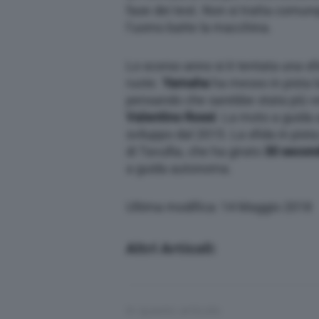
fase dei test. Non si tratta comun
l’uomo batte la macchina.
Lo scorso anno si è tentata una sf
ruote.
Yamaha
ha messo in pista 
pensando che sarebbe stata più v
Valentino Rossi
. La moto a guida 
sviluppo dal 2015. La sfida in pista
di Tavullia, che ha girato
30 second
a guida autonoma.
Ultima modifica: 14 Maggio 2018
Altri Articoli:
In questo articolo