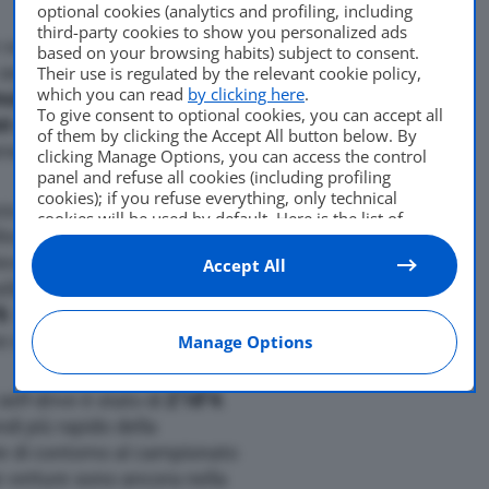
optional cookies (analytics and profiling, including
third-party cookies to show you personalized ads
 vetture elettriche a guida
based on your browsing habits) subject to consent.
erie loro dedicata. In
Their use is regulated by the relevant cookie policy,
Di
Luca Aquino
which you can read
by clicking here
.
ula E
a
Roma
è andata in
To give consent to optional cookies, you can accept all
14 Maggio 2018
ot
a guida autonoma si è
of them by clicking the Accept All button below. By
arne ed ossa.
clicking Manage Options, you can access the control
panel and refuse all cookies (including profiling
cookies); if you refuse everything, only technical
ura a guida
cookies will be used by default. Here is the list of
essionista del drifting. Il
providers
. Cookie consent will be stored and applied
also to the other websites of Editoriale Nazionale and
evBot facendo alcuni giri di
Accept All
their subdomains. By expressing your choice on this
ella prova cronometrata. Il
site, you will therefore not be asked again on other
8
. Sceso dalla vettura, l’ha
Editoriale Nazionale websites that use the same
re di guida autonoma.
Manage Options
consent management platform (CMP). You can still
modify or withdraw your choice at any time through
the “Privacy Settings” section.
 self-drive è stato di
2’18″4
.
di più rapido della
e di contorno al campionato
e vetture sono ancora nella