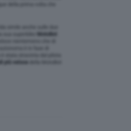
que della prima volta che
ida simile anche sulle due
la sua superbike
MotoBot
eloce nientemeno che di
autonoma è in fase di
 è stata stravinta dal pilota
i più veloce
della MotoBot