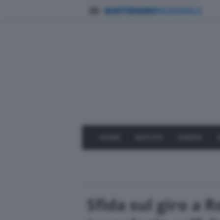
HOME
NOVITÀ
GREEN
Sfida sul giro a 