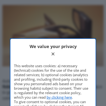
We value your privacy
This website uses cookies: a) necessary
(technical) cookies for the use of the site and
related services; b) optional cookies (analytics
and profiling, including third-party cookies to
Auto senza conducente, presentata assieme al
show you personalized ads based on your
Robovan a 14 posti
, votata al trasporto su chiamata e
browsing habits) subject to consent. Their use
in grado di essere
ricaricata anche per induzione
,
is regulated by the relevant cookie policy,
which you can read
by clicking here
.
come gli smartphone.
To give consent to optional cookies, you can