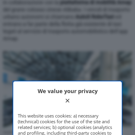
in collaborazione con la
piattaforma di mobilità Amap
del grane colosso cinese Alibaba. I veicoli di trasporto
urbano autonomi si chiamano
AutoX RoboTaxi
ed
entrano a far parte della flotta già esistente di taxi
legati al servizio di trasporto automobilistico dell’app
Amap.
We value your privacy
This website uses cookies: a) necessary
(technical) cookies for the use of the site and
related services; b) optional cookies (analytics
AutoX RoboTaxi – Guida autonoma a Shanghai (Foto: AutoX)
and profiling, including third-party cookies to