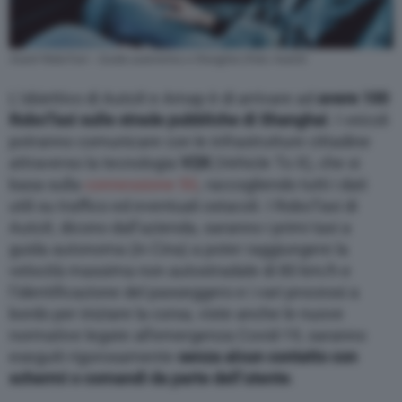
AutoX RoboTaxi – Guida autonoma a Shanghai (Foto: AutoX)
L’obiettivo di AutoX e Amap è di arrivare ad
avere 100
RoboTaxi sulle strade pubbliche di Shanghai
. I veicoli
potranno comunicare con le infrastrutture cittadine
attraverso la tecnologia
V2X
(Vehicle To X), che si
basa sulla
connessione 5G
, raccogliendo tutti i dati
utili su traffico ed eventuali ostacoli. I RoboTaxi di
AutoX, dicono dall’azienda, saranno i primi taxi a
guida autonoma (in Cina) a poter raggiungere la
velocità massima non autostradale di 80 km/h e
l’identificazione del passeggero e i vari processi a
bordo per iniziare la corsa, viste anche le nuove
normative legate all’emergenza Covid-19, saranno
eseguiti rigorosamente
senza alcun contatto con
schermi o comandi da parte dell’utente
.