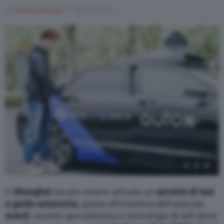
Di
Andrea Bressa
27 Aprile 2020
Varie
1
/
3
A
Shanghai
sta per essere attivato un
servizio di taxi
a guida autonoma
, grazie all’iniziativa dell’azienda
AutoX
, società specializzata in tecnologie di self-drive,