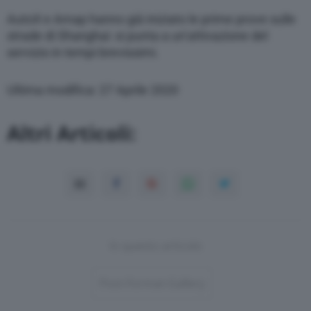
AutoX e Amap hanno già iniziato le prime prove sulle
strade di Shanghai: si punta a un’attivazione del
servizio in tempi brevissimi.
Ultima modifica: 27 Aprile 2020
Altri Articoli:
In questo articolo
Post-Format-Gallery