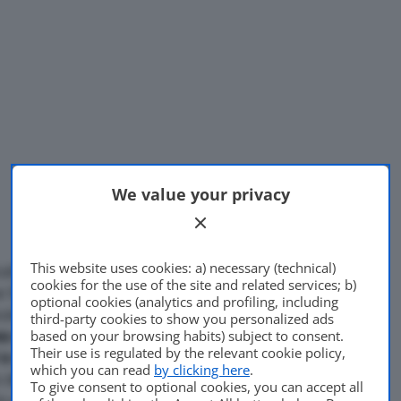
We value your privacy
This website uses cookies: a) necessary (technical)
icoli commerciali,
Volvo
cookies for the use of the site and related services; b)
 fa parte di Volkswagen),
optional cookies (analytics and profiling, including
Di
Andrea Bressa
colante per
creare e gestire
third-party cookies to show you personalized ads
6 Luglio 2021
based on your browsing habits) subject to consent.
a di ricarica
ad alte
Their use is regulated by the relevant cookie policy,
e autobus elettrici
. L’idea è
which you can read
by clicking here
.
o dei mezzi a zero emissioni
To give consent to optional cookies, you can accept all
to a impatto zero.