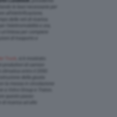
rtin Lundstedt
, presidente
ando le basi necessarie per
e all’elettrificazione,
o delle reti di ricarica.
r l’elettromobilità e ora,
 un’intesa per compiere
ioni di trasporto e
er Truck
, si è mostrato
i produttori di camion
 climatica entro il 2050.
struzione della giusta
on la messa in circolazione
me a Volvo Group e Traton,
are questo passo
 di ricarica ad alte