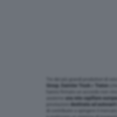
Tre dei più grandi produttori di ve
Group
,
Daimler Truck
e
Traton
(che
hanno firmato un accordo non vin
assieme
una rete capillare europe
prestazioni
destinata ad autocarri 
di contribuire a spingere il mercat
e realizzare un sistema di traspor