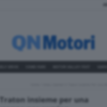
A
SELF DRIVE
COME FARE
MOTOR VALLEY FEST
VARI
Home
Volvo, Daimler E Traton Insieme Per Una Re
 Traton insieme per una