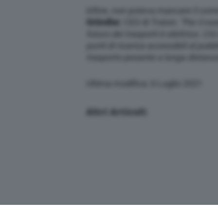
Infine, non poteva mancare il co
Gründler
, CEO di Traton:
“Per il no
futuro dei trasporti è elettrico. CIò
punti di ricarica accessibili al pubbl
trasporto pesante a lunga distanz
Ultima modifica: 6 Luglio 2021
Altri Articoli: