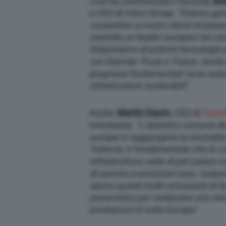
Così ha commentato l’accordo
Ma
e CEO di Volvo Group:
“Stiamo gett
consentire ai nostri clienti di passar
creando un leader europeo nel camp
Disponiamo di potenti tecnologie pe
con Daimler Truck e Traton, anche
progressi fondamentali verso soluz
infrastrutture sostenibili”
.
Anche
Martin Daum
, CEO di
Daiml
entusiasta:
“L’obiettivo comune de
europei è raggiungere la neutralità
Tuttavia, è fondamentale che la co
infrastruttura vada di pari passo c
di camion a emizzioni zero. Insie
siamo quindi molto entusiasti di f
pioneristico per realizzare una rete
prestazioni in tutta Europa”
.