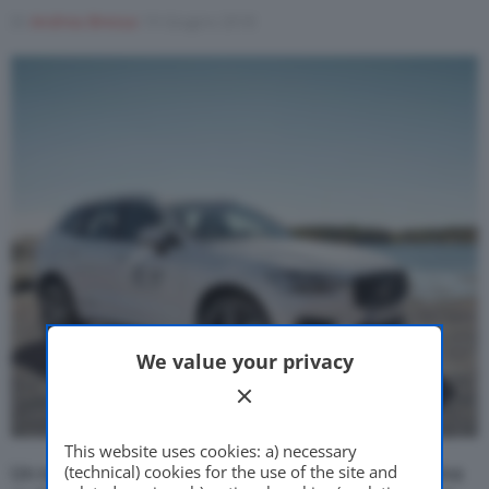
Di
Andrea Bressa
19 Giugno 2018
Motor Valley Fest
Varie
We value your privacy
This website uses cookies: a) necessary
(technical) cookies for the use of the site and
Un nuovo annuncio dal sapore
eco sostenibile
arriva