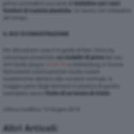
prima concludere una serie di
trattative con i suoi
fornitori di materie plastiche
. Un lavoro che richiederà
del tempo.
IL SUV DI DIMOSTRAZIONE
Per dimostrare cosa è in grado di fare, Volvo ha
comunque presentato
un modello di prova
del suo
SUV ibrido plug-in
XC60 T8
a Gothenburg, in Svezia.
Nonostante esteticamente risulta essere
esattamente identico alla versione normale, la
maggior parte degli elementi in plastica di questo
esemplare sono il
frutto di un lavoro di riciclo
.
Ultima modifica: 19 Giugno 2018
Altri Articoli: