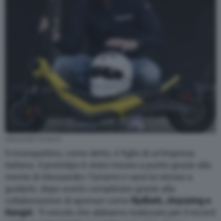
Alessandro Tartarini
Il monopattino, come detto, è figlio di un’impresa
italiana. Il prototipo è stato messo a punto grazie alla
mente di Alessandro Tartarini e sarà lui stesso a
guidarlo, dopo averlo completato grazie alla
collaborazione di sponsor come
Rydbatt, Jinyuxing e
Kangni
. “Il veicolo che abbiamo realizzato per il record