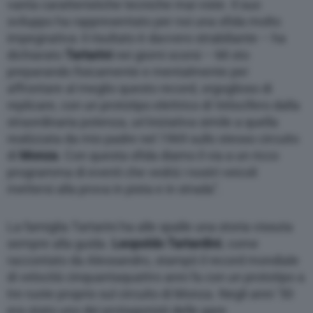
vanta caratteristiche tecniche mai viste. Il suo
sviluppo ha rappresentato per noi una sfida molto
impegnativa: il risultato è davvero strabiliante – ha
dichiarato
Tartarini
nei giorni scorsi – Mi sto
preparando fisicamente e mentalmente per
affrontare al meglio questo record, orgoglioso di
replicare, con un prototipo elettrico di Velocifero dalla
straordinaria potenza, un’iniziativa simile a quella
realizzata da mio padre nel 1969 sullo stesso circuito
di
Monza
. Con questa sfida diamo il via a un ricco
programma di eventi che vedrà i nostri veicoli
mettersi alla prova in pista e in strada”.
La famiglia Tartarini ha alle spalle una storia vissuta
sempre alla guida.
Leopoldo Tartardini
, come
raccontato da Alessandro, stampò il record mondiale
di velocità cinquantaquattro anni fa con un prototipo a
tre ruote proprio sul circuito di Monza. Negli anni ’50
era stato uno dei protagonisti delle gare