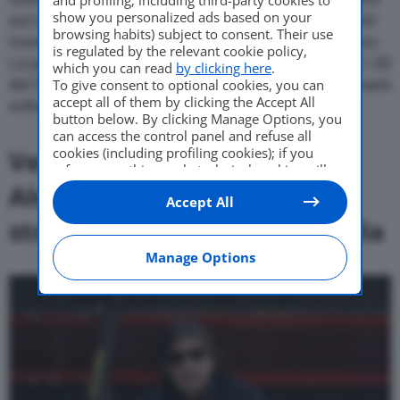
show you personalized ads based on your
sul circuito dell’Autodromo di Monza verranno infatti
browsing habits) subject to consent. Their use
trasmesse in diretta streaming sul sito Velocifero.eu.
is regulated by the relevant cookie policy,
La partenza della manifestazione è prevista alle 11.00
which you can read
by clicking here
.
del 30 giugno. L’accesso all’
Autodromo di Monza
sarà
To give consent to optional cookies, you can
accept all of them by clicking the Accept All
soltanto su inviti.
button below. By clicking Manage Options, you
can access the control panel and refuse all
cookies (including profiling cookies); if you
Velocifero, l’idea di
refuse everything, only technical cookies will
be used by default. Here is the list of
providers
.
Alessandro Tartarini e la
Accept All
Cookie consent will be stored and applied also
to the other websites of Editoriale Nazionale
storia di una famiglia in sella
and their subdomains. By expressing your
choice on this site, you will therefore not be
Manage Options
asked again on other Editoriale Nazionale
websites that use the same consent
management platform (CMP). You can still
modify or withdraw your choice at any time
through the “Privacy Settings” section.