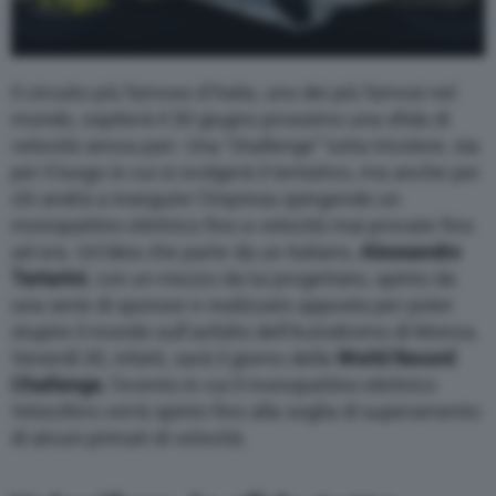
Il circuito più famoso d’Italia, uno dei più famosi nel
mondo, ospiterà il 30 giugno prossimo una sfida di
velocità senza pari. Una “challenge” tutta tricolore, sia
per il luogo in cui si svolgerà il tentativo, ma anche per
chi andrà a inseguire l’impresa spingendo un
monopattino elettrico fino a velocità mai provate fino
ad ora. Un’idea che parte da un italiano,
Alessandro
Tartarini
, con un mezzo da lui progettato, spinto da
una serie di sponsor e realizzato apposta per poter
stupire il mondo sull’asfalto dell’Autodromo di Monza.
Venerdì 30, infatti, sarà il giorno della
World Record
Challenge
, l’evento in cui il monopattino elettrico
Velocifero verrà spinto fino alla soglia di superamento
di alcuni primati di velocità.