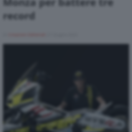
Monza per battere tre
record
Di
Creazioni Editoriali
27 Giugno 2023