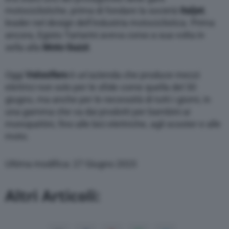
motociclistiche, prima di fondare la società
Italjet
,
leader nel design dell’industria motociclistica. Prima
ancora, Egisto Tartarini aveva corso a sua volta in
sella alla
Moto Guzzi
.
Oggi
Velocifero
è un’azienda che produce mezzi
elettrici non solo per le sfide come quella del 30
giugno, ma anche per le necessità di tutti i giorni, in
una gamma che va dai prodotti per bambini ai
monopattini, fino alle bici elettriche, agli scooter e alle
moto.
Ultima modifica: 27 Giugno 2023
Altri Articoli: