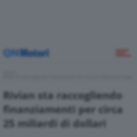
Home
Novità
Home
Green
Rivian Sta Raccogliendo Finanziamenti Per Circa 25 Miliardi Di Dollari
Rivian sta raccogliendo
Self Drive
finanziamenti per circa
25 miliardi di dollari
Come Fare