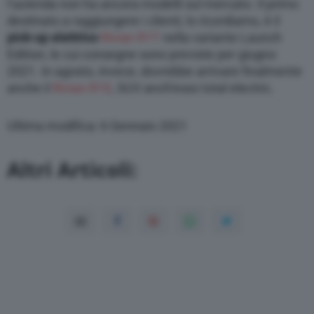
l’azienda non ha ancora modelli sul mercato. Il primo
destinato a raggiungere i clienti, lo ricordiamo, è il
pick-up elettrico
Rivian R1T
nella variante Launch
Edition, le cui consegne sono previste per giugno
2021. In agosto, invece, dovrebbe arrivare finalmente
anche il
Rivian R1S
, SUV anch’esso total electric.
Ultima modifica: 6 Gennaio 2021
Altri Articoli: