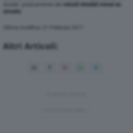
strada”, praticamente dei
veicoli stradali messi su
circuito
.
Ultima modifica: 21 Febbraio 2017
Altri Articoli:
In questo articolo
Post-Format-Video