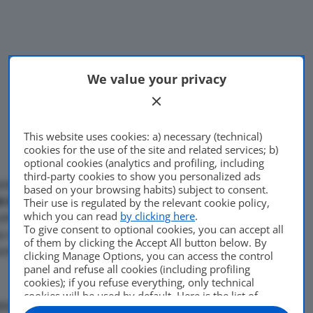
We value your privacy
This website uses cookies: a) necessary (technical)
cookies for the use of the site and related services; b)
optional cookies (analytics and profiling, including
third-party cookies to show you personalized ads
onando sull’eventualità di
based on your browsing habits) subject to consent.
o diesel
entro la fine di
Their use is regulated by the relevant cookie policy,
Di
Andrea Bressa
which you can read
by clicking here
.
orterebbe l’azienda di
To give consent to optional cookies, you can accept all
19 Luglio 2017
a vettura a gasolio risale
of them by clicking the Accept All button below. By
yenne.
clicking Manage Options, you can access the control
panel and refuse all cookies (including profiling
cookies); if you refuse everything, only technical
cookies will be used by default. Here is the list of
delegato di Porsche,
Oliver
providers
. Cookie consent will be stored and applied