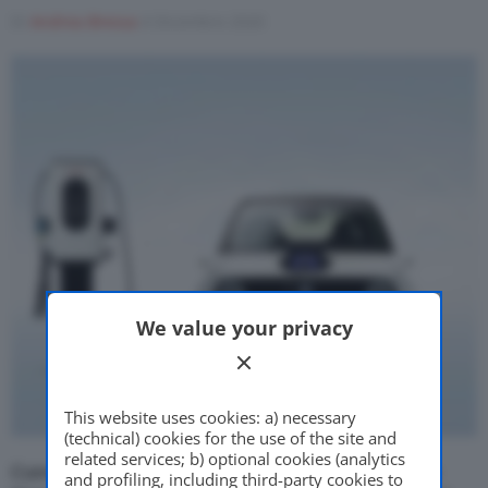
Di
Andrea Bressa
4 Dicembre 2020
Motor Valley Fest
Varie
We value your privacy
This website uses cookies: a) necessary
(technical) cookies for the use of the site and
related services; b) optional cookies (analytics
Come ormai tutte le case automobilistiche, anche
and profiling, including third-party cookies to