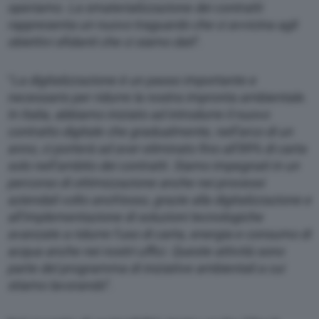
operiamo. La smaterializzazione dei contratti
rappresenta un nuovo traguardo che ci avvicina agli
obiettivi sfidanti che ci siamo dati
“.
“
La digitalizzazione è un passo importante e
necessario per ridurre la nostra impronta ambientale.
In Italia, abbiamo iniziato ad introdurre il nuovo
contratto digitale che gradualmente, nell’arco di un
anno, ci porterà ad aver eliminato fino all’89% di carta
solo nell’ambito dei contratti. Siamo impegnati in un
percorso di ottimizzazione anche nei processi
aziendali volto anch’esso, grazie alla digitalizzazione e
all’implementazione di soluzioni tecnologiche
avanzate a ridurre l’uso di carta, energia e consumo di
acqua anche nei nostri uffici. Queste attività sono
parte del programma di iniziative ambientali a cui
stiamo lavorando
”.