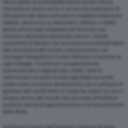
Nel progetto di sostenibilità rientra anche iCheck,
introdotto lo scorso anno, è un servizio innovativo di
rilevazione dei danni sull’auto in modalità totalmente
digitale, attraverso un dispositivo cellulare o tablet,
grazie ad una app sviluppata da Hertz per uso
esclusivo del proprio personale interno. iCheck
consentirà di rilevare con accuratezza eventuali danni
alla carrozzeria del veicolo e documentare con
immagini fotografiche lo stato dell’auto al termine di
ogni noleggio. Il sistema è completamente
automatizzato e digitalizzato, infatti, tutte le
informazioni verranno inviate agli Ospiti via email,
inoltre esso comunica direttamente con il software di
gestione dei veicoli Hertz in modo da creare un vero e
proprio storico del veicolo che permette di facilitare
anche le attività di approntamento e di manutenzione
della flotta.
Anch’esso fa parte dell’impegno continuo di Hertz