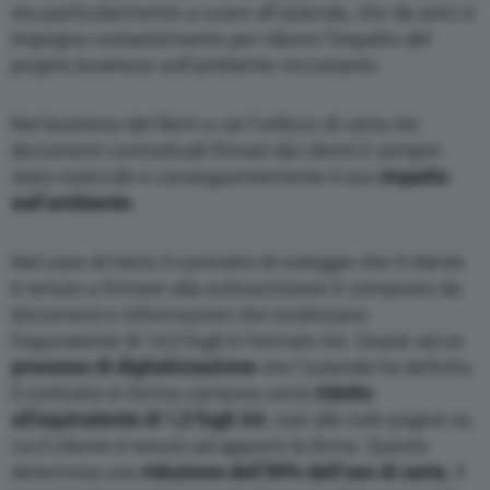
sta particolarmente a cuore all’azienda, che da anni si
impegna costantemente per ridurre l’impatto del
proprio business sull’ambiente circostante.
Nel business del Rent a car l’utilizzo di carta nei
documenti contrattuali firmati dai clienti è sempre
stato notevole e conseguentemente il suo
impatto
sull’ambiente
.
Nel caso di Hertz il contratto di noleggio che il cliente
è tenuto a firmare alla sottoscrizione è composto da
documenti e informazioni che totalizzano
l’equivalente di 14,5 fogli in formato A4. Grazie ad un
processo di digitalizzazione
che l’azienda ha definito,
il contratto in forma cartacea verrà
ridotto
all’equivalente di 1,5 fogli A4
, cioè alle sole pagine su
cui il cliente è tenuto ad apporre la firma. Questo
determina una
riduzione dell’89% dell’uso di carta.
Il