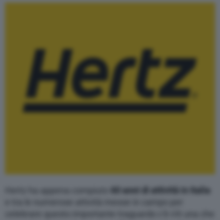
Hertz ha appena compiuto
60 anni di attività in Italia
e tra le numerose attività messe in campo per
celebrare questo importante traguardo c’è n’è una che