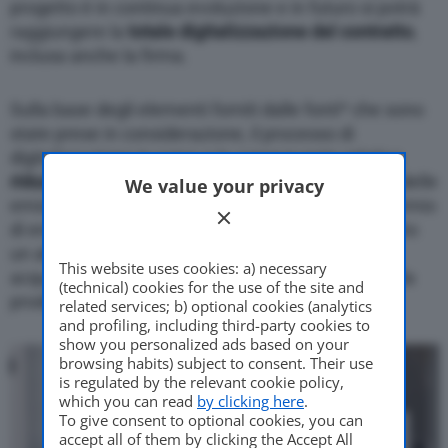
progetto è in continua evoluzione e in futuro si potrà
raggiungere la
totale digitalizzazione del contratto
,
inclusa anche la firma.
Sulla base degli elementi forniti dalle fonti* che sono
state prese in considerazione, il processo di
digitalizzazione in corso e la conseguente relativa
riduzione di carta
, determineranno una riduzione delle
We value your privacy
emissioni di CO
pari a circa 40 grammi e un risparmio
2
di energia pari a circa 80 kWh. A questo va aggiunto
un altro aspetto molto importante: il risparmio di
This website uses cookies: a) necessary
acqua, elemento utilizzato in maniera copiosa nella
(technical) cookies for the use of the site and
produzione di cellulosa per carta.
related services; b) optional cookies (analytics
and profiling, including third-party cookies to
show you personalized ads based on your
browsing habits) subject to consent. Their use
is regulated by the relevant cookie policy,
which you can read
by clicking here
.
To give consent to optional cookies, you can
accept all of them by clicking the Accept All