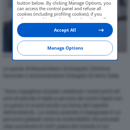
button below. By clicking Manage Options, you
can access the control panel and refuse all
cookies (including profiling cookies); if you
refuse everything, only technical cookies will
be used by default. Here is the list of
providers
.
Accept All
Cookie consent will be stored and applied also
to the other websites of Editoriale Nazionale
and their subdomains. By expressing your
choice on this site, you will therefore not be
Manage Options
asked again on other Editoriale Nazionale
Massimiliano Archiapatti AD HERTZ ITALIA
websites that use the same consent
management platform (CMP). You can still
Le parole di Massimiliano Archiapatti, Direttore
modify or withdraw your choice at any time
through the “Privacy Settings” section.
Generale e Amministratore Delegato di Hertz Italia
“
Sono orgoglioso di poter celebrare i nostri primi 60
anni di attività in Italia a servizio dei nostri Ospiti con
un passo in avanti anche sul tema del rispetto
dell’ambiente. La nostra azienda è impegnata in un
percorso globale verso la sostenibilità che prevede
step successivi in tutti i paesi del mondo in cui