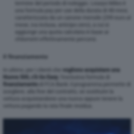
termine del periodo di noleggio. Leasys Miles è
una formula pay per use della durata di 48 mesi,
caratterizzata da un canone mensile (299 euro al
mese, iva inclusa, anticipo zero), a cui si
aggiunge una quota calcolata in base ai
chilometri effettivamente percorsi.
Il finanziamento
In ultimo, per i clienti che
vogliono acquistare una
Nuova 500, c’è Go Easy
, l’esclusiva formula di
finanziamento
di FCA Bank: il programma permette di
scegliere, alla fine del contratto, se sostituire la
vettura acquistandone una nuova oppure tenere la
vettura pagando la rata finale residua.