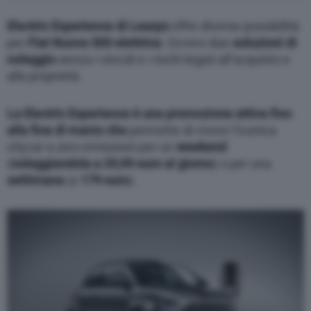
Electric Experience di Leasys
offre diverse possibilità
per
Fiat Nuova 500 elettrica
. Ovvero due
soluzioni di
noleggio
senza i vincoli e i rischi legati all’acquisto e
alla proprietà.
La Electric Experience è una promozione attiva fino
alla fine di marzo che
permette di vivere l’iconica
citycar a zero emissioni per un
weekend
(
noleggiandola a 29,99 euro al giorno
) o per una
settimana
(a
179 euro
).