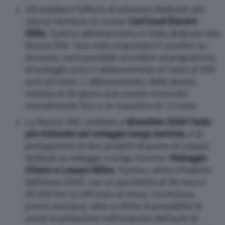
Ad ampliare l’offerta di soluzioni dedicate alla
citycar elettrica c’è anche
CarCloud Electric
500e
, il primo abbonamento in Italia dedicato alla
Nuova 500. Una volta acquistato il voucher su
Amazon, sarà possibile accedere al programma
di noleggio auto in abbonamento al costo di 399
euro al mese. L’abbonamento, della durata
minima di 30 giorni, può essere rinnovato
mensilmente fino a un massimo di 12 mesi.
La Nuova 500, risultata a
dicembre 2020 l’auto
più richiesta nel noleggio lungo termine
, è la
protagonista di due prodotti di punta di Leasys
dedicati al noleggio a lungo termine:
Noleggio
Chiaro e Leasys Miles
. Il primo, eletto Prodotto
dell’Anno 2020, con un pacchetto di 36 mesi e
60.000 km (a 299 euro al mese, iva inclusa,
previo anticipo), oltre a offrire la possibilità di
avere la prelazione nell’acquisto dell’auto al