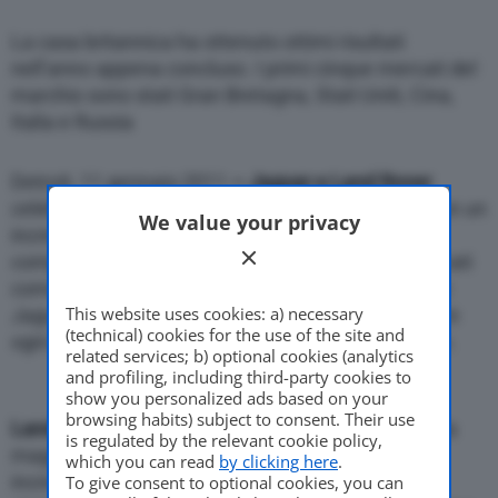
La casa britannica ha ottenuto ottimi risultati
nell’anno appena concluso. I primi cinque mercati del
Motor Valley Fest
marchio sono stati Gran Bretagna, Stati Uniti, Cina,
Italia e Russia
Detroit, 11 gennaio 2011
– Jaguar e Land Rover
Varie
celebrano gli ottimi risultati di vendita del 2010, con un
We value your privacy
incremento delle vendite del 19 per cento
complessivo, grazie alle prestazioni di alcuni mercati
come Gran Bretagna, Stati Uniti e Cina. Le vendite
This website uses cookies: a) necessary
Jaguar Land Rover hanno registrato un aumento in
(technical) cookies for the use of the site and
ogni trimestre del 2010 rispetto l’anno precedente.
related services; b) optional cookies (analytics
and profiling, including third-party cookies to
show you personalized ads based on your
browsing habits) subject to consent. Their use
Land Rover
ha ottenuto risultati molto positivi nella
is regulated by the relevant cookie policy,
maggior parte dei suoi 102 mercati, con un
which you can read
by clicking here
.
incremento delle vendite del 25 per cento. I primi
To give consent to optional cookies, you can