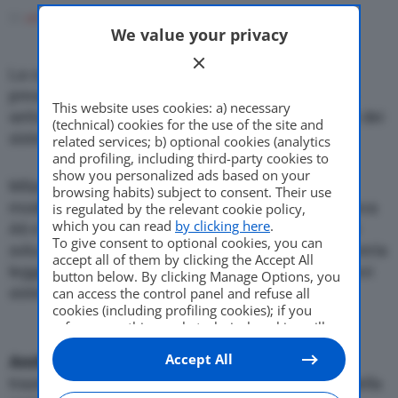
Come Fare
Di
adminuser
1 Dicembre 2010
We value your privacy
La casa tedesca punta su una grande berlina che
Motor Valley Fest
presenta una serie di soluzioni innovative in tutti i
This website uses cookies: a) necessary
settori tecnici. Amplia pure la gamma dei motori e dei
(technical) cookies for the use of the site and
sistemi di trasmissione
related services; b) optional cookies (analytics
and profiling, including third-party cookies to
Varie
show you personalized ads based on your
Milano, 1 dicembre 2010
– Audi ripropone
il suo
browsing habits) subject to consent. Their use
modello di successo nella classe business. La nuova
is regulated by the relevant cookie policy,
which you can read
by clicking here
.
A6 e’ una grande berlina che presenta una serie di
To give consent to optional cookies, you can
soluzioni innovative in tutti i settori tecnici: carrozzeria
accept all of them by clicking the Accept All
leggera, assetto sportivo e un’ampia offerta di nuovi
button below. By clicking Manage Options, you
sistemi di assistenza e multimediali.
can access the control panel and refuse all
cookies (including profiling cookies); if you
refuse everything, only technical cookies will
be used by default. Here is the list of
providers
.
Accept All
Cookie consent will be stored and applied also
Anche la gamma dei motori
e dei sistemi di
to the other websites of Editoriale Nazionale
trasmissione e’ molto ampia. Punta di diamante della
and their subdomains. By expressing your