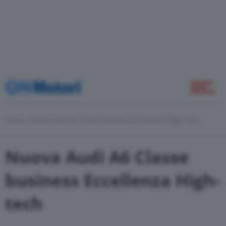
Home
Novità
Home
Nuova Audi A6 Classe Business Eccellenza High-Tech
Green
Nuova Audi A6 Classe
business Eccellenza High-
Self Drive
tech