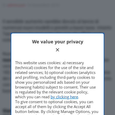
Di
adminuser
10 Novembre 2010
Motor Valley Fest
Il sensibile aumento sarebbe dovuto al lancio di
numerosi nuovi modelli e prestiti a bassi tassi. Intanto
Tata Motors ha reso noto che non sta effettuando
richiami della sua piccola ‘Nano’
We value your privacy
Varie
Nuova Delhi, 10 novembre 2010
– Le vendite di
nuove auto
sono cresciute del 38% in India in ottobre
This website uses cookies: a) necessary
verso un anno prima al nuovo record mensile di
(technical) cookies for the use of the site and
182.992 unita’. Lo comunica Siam, la Societa’ indiana
related services; b) optional cookies (analytics
and profiling, including third-party cookies to
dei costruttori di auto, che spiega il sensibile aumento
show you personalized ads based on your
con il lancio di numerosi nuovi modelli e prestiti a
browsing habits) subject to consent. Their use
bassi tassi.
is regulated by the relevant cookie policy,
which you can read
by clicking here
.
To give consent to optional cookies, you can
accept all of them by clicking the Accept All
Siam prevede che nell’esercizio finanziario 2010-
button below. By clicking Manage Options, you