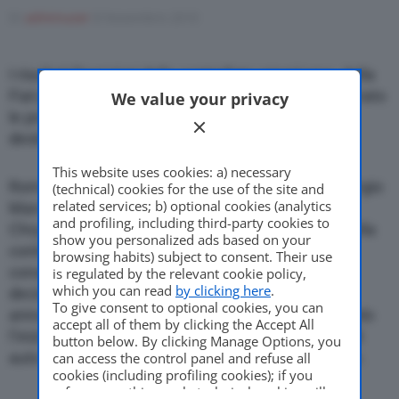
Come Fare
Di
adminuser
8 Novembre 2010
I risultati finanziari della controllata americana della
Motor Valley Fest
Fiat per il terzo trimestre consecutivo hanno superato
We value your privacy
le previsioni. Per il manager italiano il successo e’
destinato a proseguire
Varie
This website uses cookies: a) necessary
Roma, 8 novembre 2010 –
“Solo l’inizio”:
cosi’ Sergio
(technical) cookies for the use of the site and
related services; b) optional cookies (analytics
Marchionne, amministratore delegato di Fiat e
and profiling, including third-party cookies to
Chrysler, commenta gli ultimi risultati finanziari della
show you personalized ads based on your
controllata americana. Per il terzo trimestre
browsing habits) subject to consent. Their use
consecutivo hanno superato le attese ed e’ stato
is regulated by the relevant cookie policy,
which you can read
by clicking here
.
deciso di rivedere al rialzo le previsioni sull’intero
To give consent to optional cookies, you can
anno. “Quello che abbiamo ottenuto nel 2010 e’ solo
accept all of them by clicking the Accept All
l’inizio, renderemo Chrysler Group un produttore di
button below. By clicking Manage Options, you
auto vibrante e competitivo”, ha detto Marchionne.
can access the control panel and refuse all
cookies (including profiling cookies); if you
refuse everything, only technical cookies will