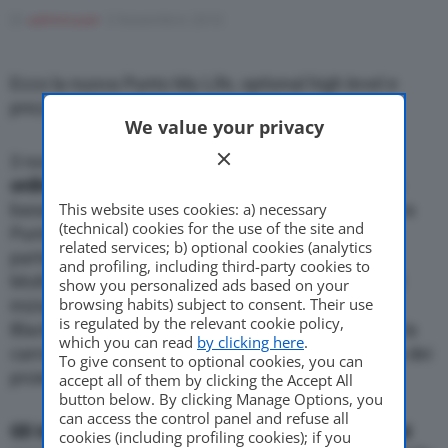
Di
adminuser
3 Novembre 2010
Ecco la nuova Punto My Life, optional high level e
Motor Valley Fest
prezzo competitivo
We value your privacy
3 novembre 2010 –
A partire da oggi e’ possibile
Varie
ordinare la nuova Fiat Punto MyLife
, allestimento
This website uses cookies: a) necessary
basato sulla Punto Evo tre e cinque porte. La nuova
(technical) cookies for the use of the site and
Punto MyLife e’ offerta ad un prezzo di listino che
related services; b) optional cookies (analytics
parte da 9.900 euro.
and profiling, including third-party cookies to
Molte le novita’ per questo nuovo allestimento, ad
show you personalized ads based on your
browsing habits) subject to consent. Their use
iniziare dal design: inserti in plastica lucida Piano
is regulated by the relevant cookie policy,
Black su paraurti e montanti, maniglie in tinta con la
which you can read
by clicking here
.
carrozzeria cosi come i retrovisori, e cornice scura dei
To give consent to optional cookies, you can
proiettori anteriori e posteriori.
accept all of them by clicking the Accept All
button below. By clicking Manage Options, you
can access the control panel and refuse all
Gli interni della nuova Punto presentano numerosi
cookies (including profiling cookies); if you