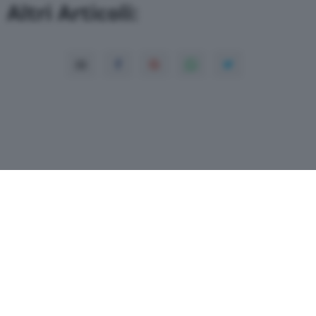
Altri Articoli:
Copyright© 2026 QN Media S.p.A. -
Dati
societari
-
ISSN
-
Dichiarazione di
accessibilità
- P.Iva 08475510155