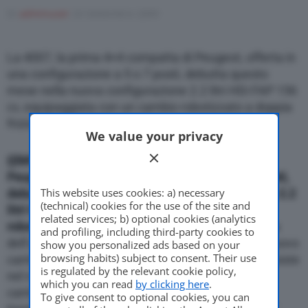
Di
adminuser
24 Settembre 2009
Motor Valley Fest
La 4007, la prima 4×4 compatta di Peugeot, offerta in
una configurazione a 5 o 7 posti, debutta questo
mese nella nuova configurazione 2.2 litri HDi FAP 156
cv, equipaggiata con un cambio robotizzato a doppia
Varie
frizione
We value your privacy
{{IMG_SX}}
La 4007, la prima 4×4 compatta di
Peugeot, offerta in una configurazione a 5 o 7 posti,
This website uses cookies: a) necessary
debutta questo mese nella nuova configurazione 2.2
(technical) cookies for the use of the site and
litri HDi FAP 156 cv, equipaggiata con un cambio
related services; b) optional cookies (analytics
robotizzato a doppia frizione.
Tecnologia di punta
and profiling, including third-party cookies to
dell’auto e’ il Dual Clutch System che riguarda il nuovo
show you personalized ads based on your
browsing habits) subject to consent. Their use
cambio. Questa tecnica – precisa una nota – consiste
is regulated by the relevant cookie policy,
nel robotizzare l’inserimento delle marce su un
which you can read
by clicking here
.
cambio manuale, utilizzando due frizioni per
To give consent to optional cookies, you can