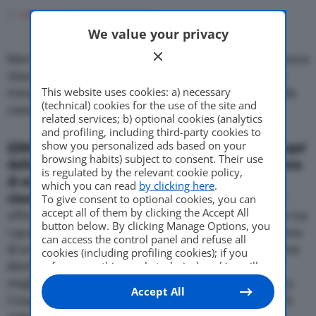
Come Fare
Di
adminuser
16 Febbraio 2009
We value your privacy
Mercede-Benz scoprira’ la versione coupe’ della nuova
Motor Valley Fest
classe E al Salone di Ginevra, a distanza di solo tre
This website uses cookies: a) necessary
mesi dalla presentazione della berlina classe E della
(technical) cookies for the use of the site and
casa di Stoccarda.
related services; b) optional cookies (analytics
and profiling, including third-party cookies to
Varie
show you personalized ads based on your
{{IMG_SX}}
Mercede-Benz scoprira’ la versione coupe’
browsing habits) subject to consent. Their use
della nuova classe E al Salone di Ginevra, a distanza
is regulated by the relevant cookie policy,
di solo tre mesi dalla presentazione della berlina
which you can read
by clicking here
.
classe E della casa di Stoccarda.
La nuova’ coupe’
To give consent to optional cookies, you can
accept all of them by clicking the Accept All
offre un ampia gamma di innovazioni tecnologiche tra
button below. By clicking Manage Options, you
i quali spiccano gli ammortizzatori adattabili e il freno
can access the control panel and refuse all
di emergenza automatico. Il nuovo diesel a iniezione
cookies (including profiling cookies); if you
diretta combina efficienza e alte performance. Il
refuse everything, only technical cookies will
be used by default. Here is the list of
providers
.
miglior esempio di cio’ e’ la E 250 CDI BlueEfficiency
Accept All
Cookie consent will be stored and applied also
Coupe’, che consuma 5,3 litri ogni 100 Km e emette
to the other websites of Editoriale Nazionale