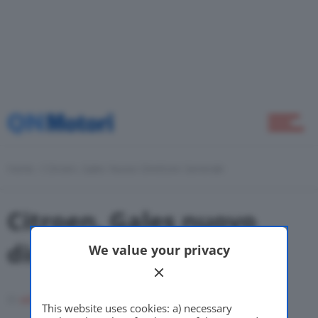
Home
Novità
Home
Citroen, Gales Nuovo Direttore Generale
Citroen, Gales nuovo
Green
direttore generale
We value your privacy
Self Drive
Di
adminuser
12 Febbraio 2009
This website uses cookies: a) necessary