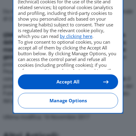
(technical) cookies for the use of the site and
related services; b) optional cookies (analytics
Da marzo Gales assume la carica di direttore generale
and profiling, including third-party cookies to
Come Fare
di Citroen
show you personalized ads based on your
browsing habits) subject to consent. Their use
is regulated by the relevant cookie policy,
{{IMG_SX}}
Jean Marc Gales, attualmente direttore
which you can read
by clicking here
.
Motor Valley Fest
To give consent to optional cookies, you can
delle vendite mondiali di Mercedes Benz, prende a
accept all of them by clicking the Accept All
marzo le redini operative di Citroen come direttore
button below. By clicking Manage Options, you
generale.
Lo rende noto oggi il costruttore francese
can access the control panel and refuse all
precisando che Gales entrera’ nel direttorio di Psa
cookies (including profiling cookies); if you
Varie
refuse everything, only technical cookies will
Peugeot Citroen in occasione della riunione del
be used by default. Here is the list of
providers
.
consiglio di sorveglianza del 21 aprile. Gales prende il
Accept All
Cookie consent will be stored and applied also
posto di Gilles Michel che e’ stato nominato a capo del
to the other websites of Editoriale Nazionale
Fondo strategico di investimento, l’organismo creato
and their subdomains. By expressing your
choice on this site, you will therefore not be
dal governo per lo sviluppo delle Pmi.
Manage Options
asked again on other Editoriale Nazionale
websites that use the same consent
Ultima modifica: 16 Novembre 2017
management platform (CMP). You can still
modify or withdraw your choice at any time
through the “Privacy Settings” section.
Altri Articoli: