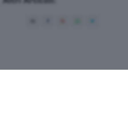
Copyright© 2026 QN Media S.p.A. -
Dati
societari
-
ISSN
-
Dichiarazione di
accessibilità
- P.Iva 08475510155