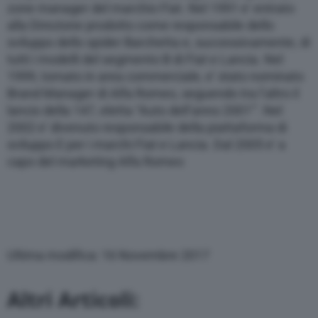
zone manager del marchio Fiat. Nel 1991 e’ entrato
alla Direzione prodotto come responsabile dello
sviluppo dello spider Barchetta e, successivamente, di
tutti i modelli del segmento B di Fiat e Lancia. Nel
1999, tornato in area commerciale, e’ stato nominato
Brand Manager di Alfa Romeo, seguendo tra l’altro il
lancio della 147, eletta “Auto dell’anno 2001′”. Nel
2002 e’ divenuto responsabile della piattaforma di
sviluppo E per i marchi Fiat e Lancia. Dal 2005 e’ a
capo del marketing Alfa Romeo
Ultima modifica: 16 Novembre 2017
Altri Articoli: