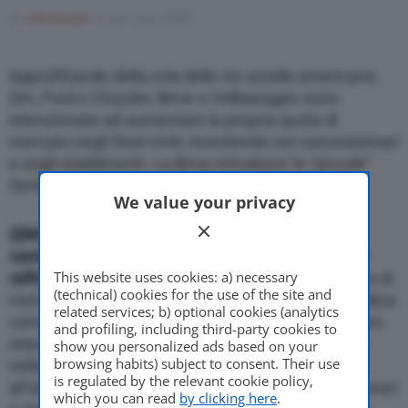
Di
adminuser
5 Gennaio 2009
Motor Valley Fest
Approfittando della crisi delle tre sorelle americane,
Gm, Ford e Chrysler, Bmw e Volkswagen sono
intenzionate ad aumentare la propria quota di
mercato negli Stati Uniti, investendo nei concessionari
Varie
e negli stabilimenti. La Bmw introdurra’ le “piccole”
Serie 1 e Mini
We value your privacy
{{IMG_SX}}
Bmw e Volkswagen intendono trarre
vantaggio dalla crisi dei costruttori americani per
This website uses cookies: a) necessary
rafforzarsi negli Usa
e consolidare la loro posizione di
(technical) cookies for the use of the site and
mercato. Lo afferma il ”Wall Street Journal’ che indica
related services; b) optional cookies (analytics
come Vw, per la prima volta negli ultimi due decenni,
and profiling, including third-party cookies to
intenda investire negli Usa per triplicare le vendite
show you personalized ads based on your
browsing habits) subject to consent. Their use
nella regione entro il 2018 a un milione di unita
is regulated by the relevant cookie policy,
all’anno, mentre Bmw amplia la rete dei concessionari
which you can read
by clicking here
.