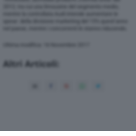
2012, tra cui una limousine del segmento medio,
mentre la controllata Audi intende aumentare le
spese della divisione marketing del 15% quest’anno
nel paese, mentre i concorrenti le stanno riducendo.
Ultima modifica: 16 Novembre 2017
Altri Articoli: