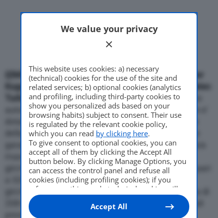
Come Fare
We value your privacy
Motor Valley Fest
This website uses cookies: a) necessary
{{IMG_SX}}
Ford presenta in anteprima la Crossover
(technical) cookies for the use of the site and
Kuga, equipaggiata con un nuovo motore 2.5 Duratec
related services; b) optional cookies (analytics
Varie
and profiling, including third-party cookies to
Turbo benzina da 200 Cv
abbinato al nuovo cambio
show you personalized ads based on your
automatico Durashift 5-tronic. Ford Kuga 2.5 Turbo e’
browsing habits) subject to consent. Their use
dotata del sistema Haldex Gen 4 Intelligent AWD e
is regulated by the relevant cookie policy,
della trasmissione manuale a sei rapporti di serie e
which you can read
by clicking here
.
To give consent to optional cookies, you can
garantisce eccezionali prestazioni. Con una potenza
accept all of them by clicking the Accept All
massima in uscita pari a 200 Cv (147 kW) a 6.000
button below. By clicking Manage Options, you
giri/min e una potenza di coppia lineare massima pari
can access the control panel and refuse all
a 320 Nm essendo disponibile da 1.600 a 4.000
cookies (including profiling cookies); if you
refuse everything, only technical cookies will
giri/min, il veicolo raggiunge una velocita’ massima di
be used by default. Here is the list of
providers
.
208 km/h. Per un veicolo di tale segmento e con tali
Accept All
Cookie consent will be stored and applied also
prestazioni, il risparmio di carburante combinato
to the other websites of Editoriale Nazionale