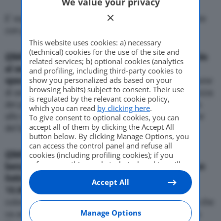
We value your privacy
Come Fare
E’ equipaggiata con sedili lavabili, pettorine colorate
con portaoggetti e attacchi Isofix
This website uses cookies: a) necessary
(technical) cookies for the use of the site and
Motor Valley Fest
{{IMG_SX}}
Per tutte le mamme con numerosa prole
related services; b) optional cookies (analytics
al seguito e’ in arrivo Panda Mamy, la versione
and profiling, including third-party cookies to
show you personalized ads based on your
speciale dedicata alle mamme
che propone propone
browsing habits) subject to consent. Their use
di serie contenuti specifici per il trasporto in sicurezza
is regulated by the relevant cookie policy,
Varie
dei piu’ piccoli: dagli attacchi Isofix per il seggiolino
which you can read
by clicking here
.
allo specchietto retrovisore per il controllo costante
To give consent to optional cookies, you can
accept all of them by clicking the Accept All
del bambino. Di serie anche l’Esp.
{{}}
button below. By clicking Manage Options, you
can access the control panel and refuse all
{{IMG_SX}}
Disponibile con le motorizzazioni 1.2
cookies (including profiling cookies); if you
refuse everything, only technical cookies will
benzina e 1.2 Natural Power, la Panda Mamy ha un
be used by default. Here is the list of
providers
.
listino prezzi (chiavi in mano) rispettivamente di
Accept All
Cookie consent will be stored and applied also
10.860 euro e 14.510 euro
e puo’ “vestire” cinque
to the other websites of Editoriale Nazionale
colori di carrozzeria: il nuovissimo Mirtillo Monello che
and their subdomains. By expressing your
choice on this site, you will therefore not be
Manage Options
va ad aggiungersi ai classici Arancio Narciso, Nero
asked again on other Editoriale Nazionale