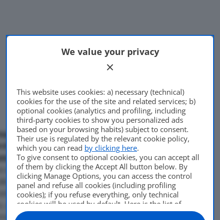
We value your privacy
Di
adminuser
29 Luglio 2008
This website uses cookies: a) necessary (technical)
cookies for the use of the site and related services; b)
optional cookies (analytics and profiling, including
third-party cookies to show you personalized ads
based on your browsing habits) subject to consent.
marchio automobilistico
Their use is regulated by the relevant cookie policy,
4 tra le piu’ celebri al
which you can read
by clicking here
.
To give consent to optional cookies, you can accept all
onsor
, all’Argentario Polo
of them by clicking the Accept All button below. By
timo appuntamento del 2008
clicking Manage Options, you can access the control
nde Slam – Coppa Italia
panel and refuse all cookies (including profiling
ornei Internazionali di Polo.
cookies); if you refuse everything, only technical
cookies will be used by default. Here is the list of
o, una squadra avra’ la
providers
. Cookie consent will be stored and applied
ra’ titolato uno dei premi,