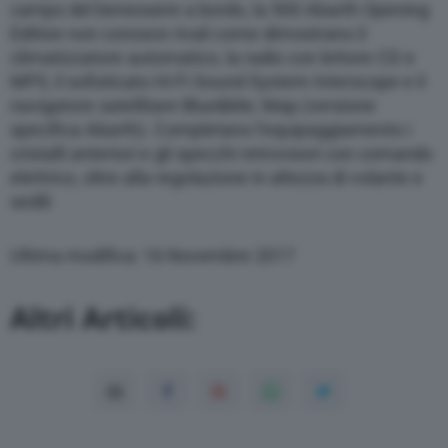
campo del benessere a bordo, la 500 Abarth Opening
Edition non conosce rivali come dimostrano il
climatizzatore automatico, la radio con lettore CD e
MP3, il sofisticato Hi-Fi Sound System Interscope e il
navigatore satellitare Blue&Me; Map (versione
specifica Abarth). Completano l’equipaggiamento i
cristalli anteriori e gli specchi retrovisori con comando
elettrico, oltre alla regolazione in altezza di volante e
sedili
Ultima modifica: 16 Novembre 2017
Altri Articoli: