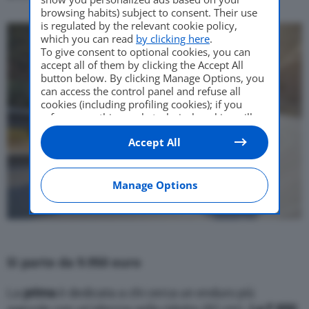
browsing habits) subject to consent. Their use
is regulated by the relevant cookie policy,
which you can read
by clicking here
.
To give consent to optional cookies, you can
accept all of them by clicking the Accept All
button below. By clicking Manage Options, you
can access the control panel and refuse all
cookies (including profiling cookies); if you
refuse everything, only technical cookies will
be used by default. Here is the list of
providers
.
Accept All
Cookie consent will be stored and applied also
to the other websites of Editoriale Nazionale
and their subdomains. By expressing your
choice on this site, you will therefore not be
Manage Options
asked again on other Editoriale Nazionale
websites that use the same consent
management platform (CMP). You can still
modify or withdraw your choice at any time
through the “Privacy Settings” section.
Si parte da 9.950 euro
La
prima
è dedicata a chi cerca un enduro più