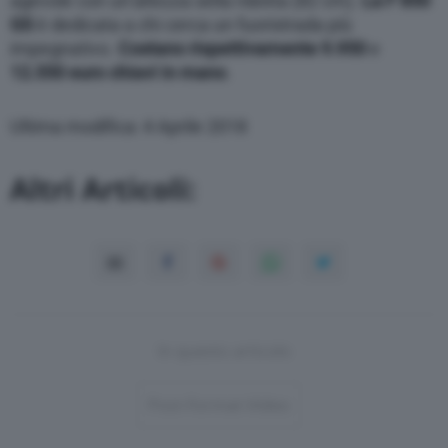
agevole
con un’altezza sella ridotta (82 cm).
La F 850
GS
è dedicata a chi cerca un fuoristrada più
impegnativo.
Costano rispettivamente 9.950
e
12.550 euro chiavi in mano
.
Ultima modifica: 4 Aprile 2018
Altri Articoli:
In questo articolo
Post-Format-Video