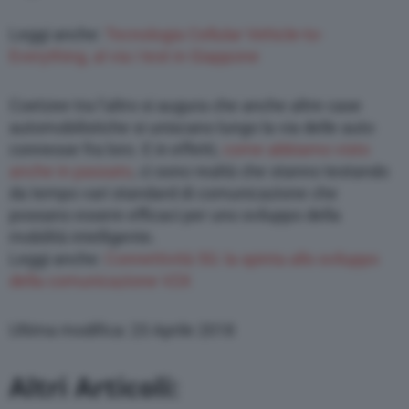
Leggi anche:
Tecnologia Cellular Vehicle-to-
Everything, al via i test in Giappone
Coetzee tra l’altro si augura che anche altre case
automobilistiche si uniscano lungo la via delle auto
connesse fra loro. E in effetti,
come abbiamo visto
anche in passato
, ci sono realtà che stanno testando
da tempo vari standard di comunicazione che
possano essere efficaci per uno sviluppo della
mobilità intelligente.
Leggi anche:
Connettività 5G: la spinta allo sviluppo
della comunicazione V2X
Ultima modifica: 23 Aprile 2018
Altri Articoli: