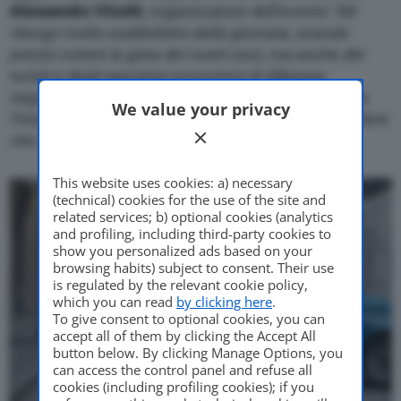
Alessandro Vinotti
, organizzatore dell’evento “
Mi
ritengo molto soddisfatto della giornata, avendo
potuto notare la gioia dei nostri soci, ma anche dei
turisti e degli operatori economici di Albenga:
negozianti e ristoratori hanno accolto con simpatia
We value your privacy
l’iniziativa, felici di lavorare in questo clima particolare
che a mio avviso, solo la 500 può creare
”.
This website uses cookies: a) necessary
(technical) cookies for the use of the site and
related services; b) optional cookies (analytics
and profiling, including third-party cookies to
show you personalized ads based on your
browsing habits) subject to consent. Their use
is regulated by the relevant cookie policy,
which you can read
by clicking here
.
To give consent to optional cookies, you can
accept all of them by clicking the Accept All
button below. By clicking Manage Options, you
can access the control panel and refuse all
cookies (including profiling cookies); if you