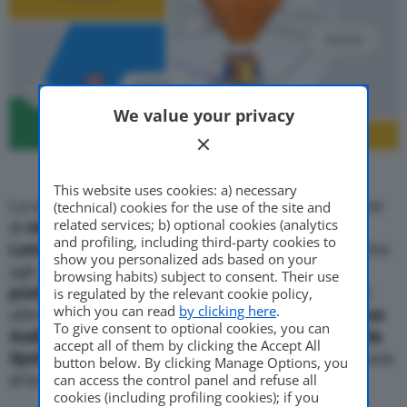
We value your privacy
This website uses cookies: a) necessary
La nuova esperienza su Waze include una selezione
(technical) cookies for the use of the site and
related services; b) optional cookies (analytics
di
cinque nuovi stati d’animo – Consapevole,
and profiling, including third-party cookies to
Luminoso, Speranzoso, Gioioso e Libero
– per offrire
show you personalized ads based on your
agli automobilisti un
nuovo approccio mentale
browsing habits) subject to consent. Their use
positivo
mentre sono alla guida. Per aiutare questi
is regulated by the relevant cookie policy,
which you can read
by clicking here
.
ultimi a vivere al meglio il loro viaggio, grazie a
Waze
To give consent to optional cookies, you can
Audio Player
, è possibile
riprodurre direttamente da
accept all of them by clicking the Accept All
Spotify una playlist personalizzata
con una selezione
button below. By clicking Manage Options, you
di brani scelti da Headspace.
can access the control panel and refuse all
cookies (including profiling cookies); if you