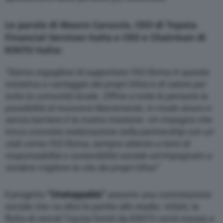
Le parole di
Mauro Caruccio, CEO di Toyota
Financial Services Italia e CEO e Chairman di
KINTO Italia:
“Siamo orgogliosi di supportare l’AS Roma in questa
iniziativa a vantaggio dei propri tifosi e di valore per
tutta la comunità locale. Offrire a tutte le persone la
possibilità di muoversi liberamente, in modo sicuro e
senza barriere è la nostra missione. Un impegno che
trova concreta realizzazione nella partnership con un
club come l’AS Roma, sempre attento a temi di
responsabilità e sostenibilità sociale ed impegnato a
rendere migliore la vita dei propri tifosi”
Il progetto
“Unstoppable”
assume una connotazione
sociale che va oltre le partite allo stadio. Infatti, la
flotta di veicoli Toyota forniti da KINTO verrà messa a