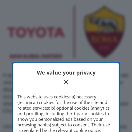
We value your privacy
Il servizio prevede il trasferimento gratuito a bordo dei
veicoli Toyota verso lo Stadio Olimpico dei tifosi con
disabilità e dei volontari dell’associazione, che si
occuperanno di accompagnare i tifosi, di offrire
This website uses cookies: a) necessary
(technical) cookies for the use of the site and
assistenza nel corso di tutta la partita e di organizzare
related services; b) optional cookies (analytics
il loro rientro verso le abitazioni.
and profiling, including third-party cookies to
show you personalized ads based on your
browsing habits) subject to consent. Their use
Un’iniziativa i cui obiettivi sono perfettamente in linea
is regulated by the relevant cookie policy,