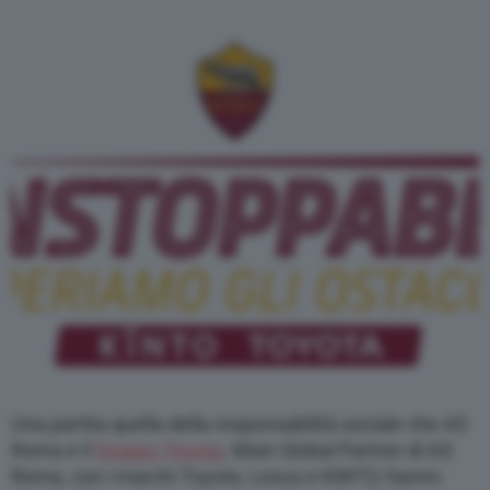
Una partita quella della responsabilità sociale che AS
Roma e il
Gruppo Toyota
, Main Global Partner di AS
Roma, con i marchi Toyota, Lexus e KINTO, hanno