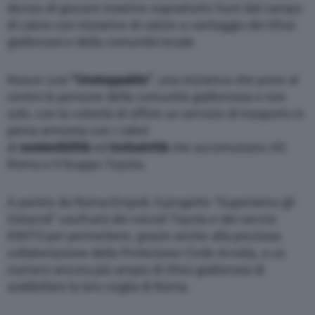
deciso di giocare insieme soprattutto fuori dal campo
di calcio con iniziative di valore a vantaggio dei tifosi
giallorossi e della comunità locale.
Nasce così
“Unstoppable”
, una iniziativa che pone al
centro le persone della comunità giallorossa e non
solo, con la volontà di offrire un servizio di trasporto in
piena armonia con i valori
di
sostenibilità
ed
inclusività
che accomunano AS
Roma e il Gruppo Toyota.
A partire da Roma-Empoli, il progetto “Superiamo gli
Ostacoli” usufruirà dei veicoli Toyota e dei servizi
KINTO per permettere, grazie anche alla preziosa
collaborazione della Protezione Civile Arvalia, a un
numero ancora più ampio di tifosi giallorossi di
soddisfare la loro voglia di Roma.