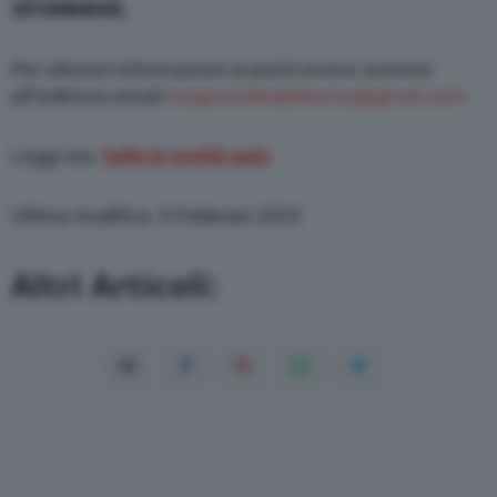
3518484045.
Per ulteriori informazioni si potrà invece scrivere
all’indirizzo email
trasportodisabiliroma@gmail.com
.
Leggi ora:
tutte le novità auto
Ultima modifica: 5 Febbraio 2023
Altri Articoli: