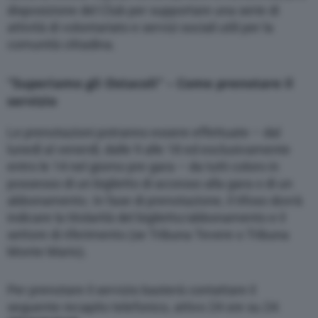
disposizione del Club per supportare una serie di
attività di volontariato e servizi sociali utili per la
comunità cittadina.
“Superiamo gli Ostacoli” – Come prenotare il
servizio
Le prenotazioni potranno essere effettuate – dal
lunedì al venerdì, dalle 9 alle 18 ed esclusivamente
entro le 14 nel giorno pre gara – da tutti coloro in
possesso di un biglietto di accesso alla gara o di un
abbonamento. In fase di prenotazione, il tifoso dovrà
indicare la titolarità del biglietto/abbonamento e il
settore di riferimento (se Tribuna Tevere o Tribuna
Monte Mario).
Per prenotare il servizio basterà contattare il
seguente recapito telefonico, attivo 24 ore su 24: