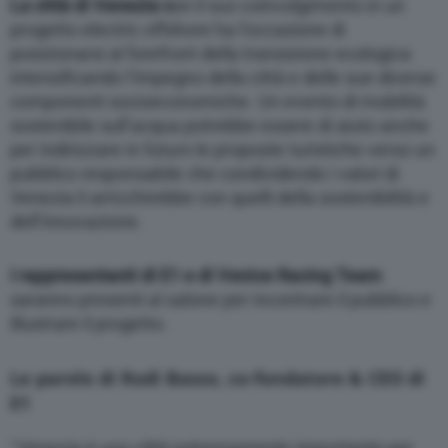
La città di Venezia c
on il suo coinvolgimento in un
progetto electric offshore ha l’occasione di
posizionarsi al forefront della transizione ecologica
intensificando l’impegno della città e delle sue diverse
componenti socioeconomiche. Un evento di mobilità
sostenibile sull’acqua potrebbe essere di aiuto anche
per indirizzare in futuro le proposte turistiche verso un
pubblico responsabile che condividendo i valori di
Venezia li arricchirebbe con quelli della sostenibilità e
dell’innovazione.
I rappresentanti di E1 e di Venice Racing Team
saranno presenti al salone per incontrare il pubblico e
illustrare il progetto.
Le parole di Rodi Basso, co-fondatore & CEO di
E1
“
Venezia è una città estremamente importante per