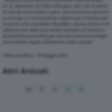
E1. È, dopotutto, la Città sull’Acqua, oltre che la patria
di uno dei nostri team in gara. Non potevamo pensare
a un luogo e a un’occasione migliore per mostrare per
la prima volta al pubblico RaceBird. Questo salone è la
celebrazione della ricca storia marinara di Venezia e
la piattaforma perfetta per lanciare nuove tecnologie
pioneristiche legate all’industria della nautica
”.
Ultima modifica: 19 Maggio 2022
Altri Articoli: