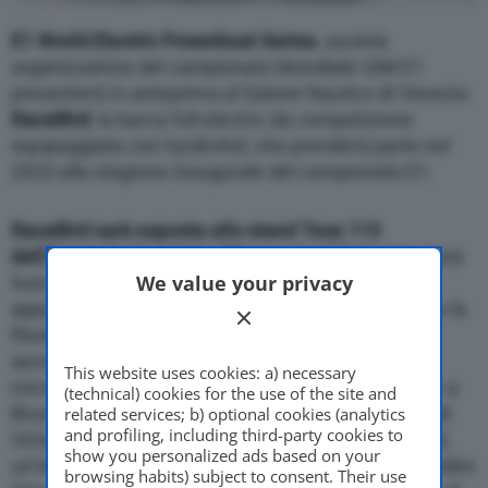
E1 World Electric Powerboat Series
, società
organizzatrice del campionato Mondiale UIM E1
presenterà in anteprima al Salone Nautico di Venezia
RaceBird
, la barca full-electric da competizione
equipaggiata con hyrdrofoil, che prenderà parte nel
2023 alla stagione inaugurale del campionato E1.
RaceBird sarà esposta allo stand Tesa 113
dell’Arsenale da sabato 28 maggio al 5 giugno
. Sarà
We value your privacy
fuori dall’acqua per dar modo ai visitatori e agli
appassionati di vedere da vicino il nuovo concept e la
filosofia che lo ispira, il design futuristico, le linee
aerodinamiche (nata dalla visione della designer
This website uses cookies: a) necessary
norvegese Sophi Horne che l’ha co-creata insieme a
(technical) cookies for the use of the site and
Brunello Acampora e agli esperti ingegneri navali di
related services; b) optional cookies (analytics
and profiling, including third-party cookies to
Victory Marine e SeaBird Technologies). Allo stand,
show you personalized ads based on your
un’installazione interattiva permetterà di approfondire
browsing habits) subject to consent. Their use