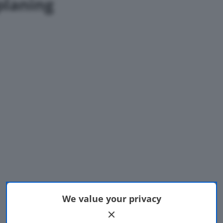
planing
We value your privacy