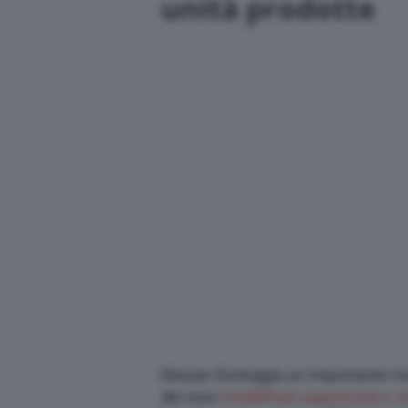
unità prodotte
Nissan festeggia un importante tr
dei suoi
modelli più apprezzati e v