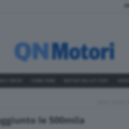
A
SELF DRIVE
COME FARE
MOTOR VALLEY FEST
VARI
Home
Nissan L
aggiunto le 500mila