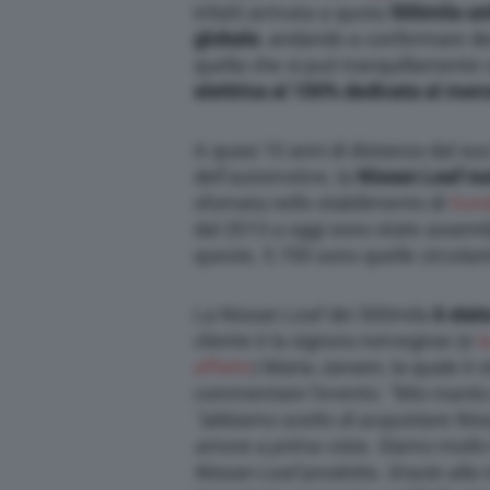
infatti arrivata a quota
500mila uni
globale
, andando a confermare de
quella che si può tranquillamente
elettrica al 100% dedicata al mer
A quasi 10 anni di distanza dal su
dell’automotive, la
Nissan Leaf n
sfornata nello stabilimento di
Sund
dal 2013 a oggi sono state assemb
queste, 5.700 sono quelle circolanti
La Nissan Leaf dei 500mila
è stat
cliente è la signora norvegese (e
l
affatto
) Maria Jansen, la quale è s
commentare l’evento:
“Mio marito 
“abbiamo scelto di acquistare Nis
amore a prima vista. Siamo molto f
Nissan Leaf prodotta. Grazie alla