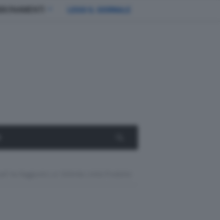
BBONAMENTI
LEGGI IL GIORNALE
E
eaf Ha Raggiunto Le 500mila Unità Prodotte