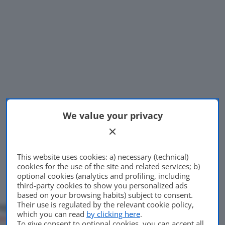
We value your privacy
This website uses cookies: a) necessary (technical)
cookies for the use of the site and related services; b)
optional cookies (analytics and profiling, including
third-party cookies to show you personalized ads
based on your browsing habits) subject to consent.
Their use is regulated by the relevant cookie policy,
aguardo, raggiunto da uno
which you can read
by clicking here
.
enduti
. La
Nissan Leaf
è
To give consent to optional cookies, you can accept all