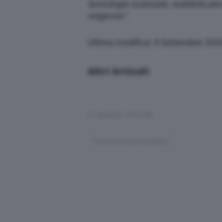
tecnologie avanzate, soddisfa pie
esigenze”
.
Ultima modifica: 9 Settembre 202
Altri Articoli:
In questo articolo
Post-Format-Gallery