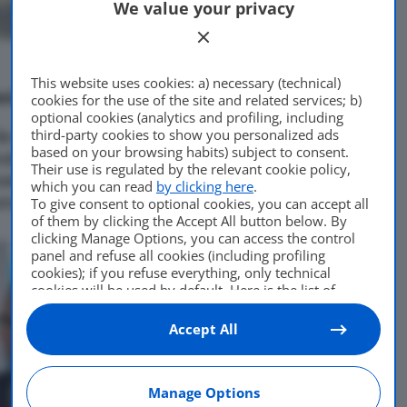
We value your privacy
This website uses cookies: a) necessary (technical)
ola
cookies for the use of the site and related services; b)
optional cookies (analytics and profiling, including
third-party cookies to show you personalized ads
e eccellenze assolute
based on your browsing habits) subject to consent.
o da quasi 60 anni, grazie
Their use is regulated by the relevant cookie policy,
ale e allo straordinario
which you can read
by clicking here
.
ori. Un esempio per tutti.
”
To give consent to optional cookies, you can accept all
of them by clicking the Accept All button below. By
clicking Manage Options, you can access the control
panel and refuse all cookies (including profiling
cookies); if you refuse everything, only technical
cookies will be used by default. Here is the list of
providers
. Cookie consent will be stored and applied
also to the other websites of Editoriale Nazionale and
Accept All
their subdomains. By expressing your choice on this
site, you will therefore not be asked again on other
Editoriale Nazionale websites that use the same
Manage Options
consent management platform (CMP). You can still