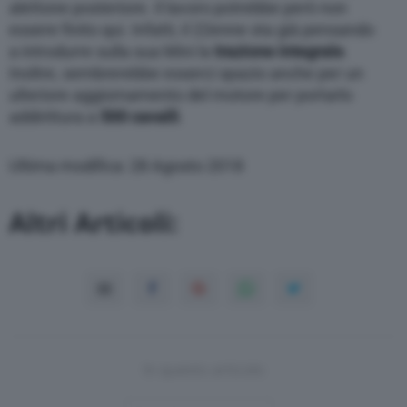
alettone posteriore. Il lavoro potrebbe però non
essere finito qui. Infatti, il 22enne sta già pensando
a introdurre sulla sua Mini la
trazione integrale
.
Inoltre, sembrerebbe esserci spazio anche per un
ulteriore aggiornamento del motore per portarlo
addirittura a
500 cavalli
.
Ultima modifica: 28 Agosto 2018
Altri Articoli:
In questo articolo