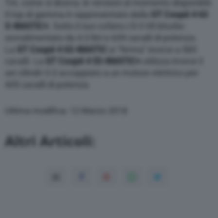
Tre, come si diceva, le versioni al momento disponibili.
Il top di gamma è rappresentato dalla
GT Coupé 4 63
S 4MATIC+
. Sotto il suo cofano c’è il V8 biturbo
sovralimentato da 4.0 litri e 639 cavalli di potenza.
La
GT Coupé 4 63 4MATIC
si “ferma” invece a 585
cavalli. La
GT Coupé 4 53 4MATIC+
utilizza invece il
sei cilindri 3.0 accoppiato a un motore elettrico per
435 cavalli di potenza.
Ultima modifica: 12 Marzo 2018
Altri Articoli: