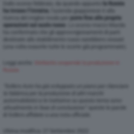
Dallo scorso febbraio, da quando appunto
la Russia
ha invaso l’Ucraina
, l’azienda giapponese è alla
ricerca del miglior modo per
porre fine alle proprie
operazioni sul suolo russo
. Lo scorso marzo Mazda
ha confermato che gli approvvigionamenti di parti
destinate allo stabilimento russo sarebbero cessati
(una volta esaurite tutte le scorte già programmate).
Leggi anche:
Stellantis sospende la produzione in
Russia
“Sollers Auto ha già sviluppato un piano per rilanciare
la fabbrica per la produzione di altri marchi
automobilistici e le trattative su questo tema sono
attualmente in fase di conclusione”
: queste le parole
di Sollers affidate a una nota ufficiale.
Ultima modifica: 27 Settembre 2022