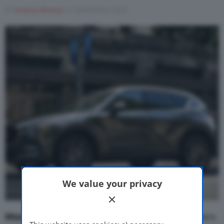
Di
Andrea Bressa
27 Settembre 2022
Motor Valley Fest
Varie
We value your privacy
Mazda
e l’azienda automobilistica
Sollers
potrebbero