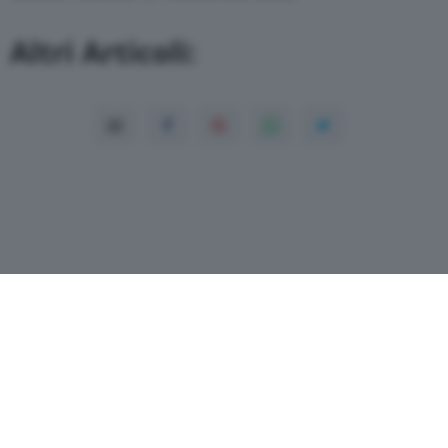
Altri Articoli:
Copyright© 2026 QN Media S.p.A. -
Dati
societari
-
ISSN
-
Dichiarazione di