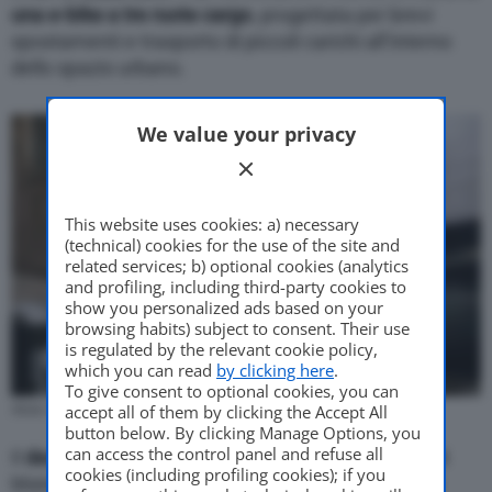
una e-bike a tre ruote cargo
, progettata per brevi
spostamenti e trasporto di piccoli carichi all’interno
dello spazio urbano.
We value your privacy
This website uses cookies: a) necessary
(technical) cookies for the use of the site and
related services; b) optional cookies (analytics
and profiling, including third-party cookies to
show you personalized ads based on your
browsing habits) subject to consent. Their use
is regulated by the relevant cookie policy,
which you can read
by clicking here
.
To give consent to optional cookies, you can
Mate SUV (Foto: Mate)
accept all of them by clicking the Accept All
button below. By clicking Manage Options, you
can access the control panel and refuse all
Il
design
è
essenziale e robusto
. La bici elettrica di
cookies (including profiling cookies); if you
Mate ha come elemento caratteristico il
capiente