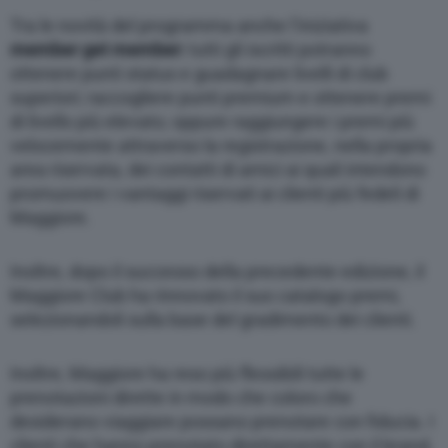
Tra le novità del programma anche l’iniziativa
member get member:
tutti gli iscritti potranno
ottenere punti status e guadagnare livelli di club
superiori; raccogliere punti premium e ottenere premi
di livello più elevato; oppure raggiungere i premi più
velocemente attraverso la registrazione, nella propria
area riservata, dei contatti di amici ai quali intendono
promuovere i vantaggi riservati ai clienti più fedeli di
Maggiore.
Inoltre, dopo il successo della precedente edizione, il
Maggiore Club ha rinnovato il suo catalogo premi,
selezionandoli sulla base del gradimento dei clienti.
Inoltre, Maggiore ha reso più flessibili tutte le
prenotazioni dirette in modo che coloro che
desiderano viaggiare possano prenotare con fiducia. I
clienti che hanno prenotato direttamente con il brand,