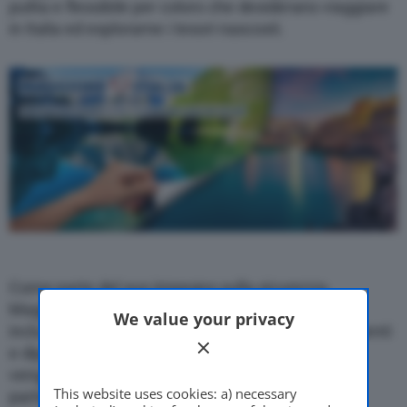
pulita e flessibile per coloro che desiderano viaggiare
in Italia ed esplorarne i tesori nascosti.
Come parte del suo impegno sulla sicurezza,
Maggiore ha rafforzato i suoi protocolli di pulizia,
We value your privacy
incluso l’utilizzo di disinfettanti che proteggono clienti
e dipendenti dagli agenti patogeni. Tutti i veicoli
vengono puliti prima di ogni noleggio, prestando
This website uses cookies: a) necessary
particolare attenzione alle superfici a elevata