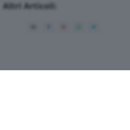
Altri Articoli:
Copyright© 2026 QN Media S.p.A. -
Dati
societari
-
ISSN
-
Dichiarazione di
accessibilità
- P.Iva 08475510155