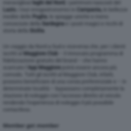
meravigliosi
laghi del Nord
, i patrimoni nascosti del
Lazio
, i tour enogastronomici in
Campania,
le bellezze
inedite delle
Puglia
, le spiagge uniche e meno
conosciute della
Sardegna
e i posti magici e ricchi di
storia della
Sicilia
.
Un viaggio da Nord a Sud e viceversa che, per i clienti
iscritti al
Maggiore Club
– il rinnovato programma di
fidelizzazione gratuito del brand – che hanno
scaricato l’
App Maggiore
potrà
essere ancora più
comodo.
Tutti gli iscritti al Maggiore Club, infatti,
possono beneficiare di una corsia preferenziale e – in
determinate località – bypassano completamente la
stazione di noleggio con l’accesso diretto al veicolo
rendendo l’esperienza di noleggio il più possibile
contactless.
Member get member