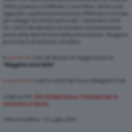
infatti, possono modificare o cancellare, senza costi
aggiuntivi, qualsiasi prenotazione effettuata in Europa
per noleggi che inizino prima del 1 settembre 2020.
Se i clienti decidessero di annullare la prenotazione
prima della data di inizio della prenotazione, Maggiore
provvederà al rimborso completo.
A
questo link
tutti gli itinerari di viaggio inclusi in
“Maggiore ama Italia”
A questo link
tutte le novità del nuovo Maggiore Club.
Leggi anche:
Avis Budget Group, l’impegno per la
sicurezza e l’igiene
Ultima modifica: 13 Luglio 2020