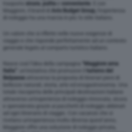
trasporto
sicura
,
pulita
e
conveniente
. E con
Maggiore, il brand di
Avis Budget Group,
l’esperienza
di noleggio ha una marcia in più: lo stile italiano.
Un valore che si riflette nelle nuove esigenze di
viaggio e che risponde perfettamente ad un contesto
generale legato al comparto turistico italiano.
Nasce così l’idea della campagna
“Maggiore ama
Italia”
: un’iniziativa che promuove il
turismo del
Belpaese
attraverso la proposta di itinerari pieni di
bellezze naturali, storia, arte ed enogastronomia. Una
totale riscoperta delle principali destinazioni italiane
attraverso un’esperienza di noleggio rinnovata, sicura
e spensierata grazie ai pacchetti di noleggio abbinati
ad ogni itinerario di viaggio. Con vacanze che si
rivelano un’esperienza molto diversa quest’anno,
Maggiore offre una soluzione di noleggio privata,