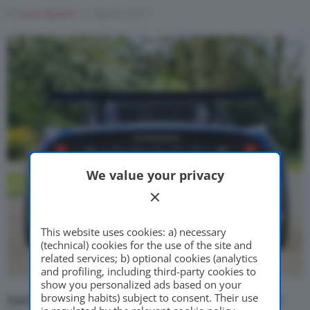
Di
Luca Aquino
11 Agosto 2017
Motor Valley Fest
Varie
We value your privacy
This website uses cookies: a) necessary
(technical) cookies for the use of the site and
related services; b) optional cookies (analytics
and profiling, including third-party cookies to
show you personalized ads based on your
browsing habits) subject to consent. Their use
Sarà un 2017 positivo per la
Lotus
, che concluderà