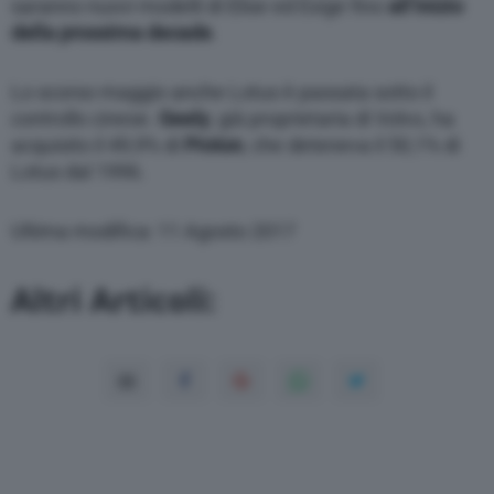
saranno nuovi modelli di Elise ed Exige fino
all’inizio
della prossima decade
.
Lo scorso maggio anche Lotus è passata sotto il
controllo cinese.
Geely
, già proprietaria di Volvo, ha
acquisito il 49,9% di
Proton
, che deteneva il 50,1% di
Lotus dal 1996.
Ultima modifica: 11 Agosto 2017
Altri Articoli: