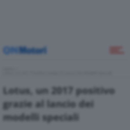
Home
Novità
Home
Green
Lotus, Un 2017 Positivo Grazie Al Lancio Dei Modelli Speciali
Lotus, un 2017 positivo
Self Drive
grazie al lancio dei
modelli speciali
Come Fare